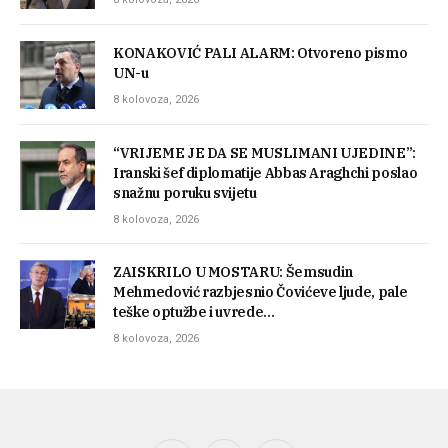
KONAKOVIĆ PALI ALARM: Otvoreno pismo
UN-u
8 kolovoza, 2026
“VRIJEME JE DA SE MUSLIMANI UJEDINE”:
Iranski šef diplomatije Abbas Araghchi poslao
snažnu poruku svijetu
8 kolovoza, 2026
ZAISKRILO U MOSTARU: Šemsudin
Mehmedović razbjesnio Čovićeve ljude, pale
teške optužbe i uvrede…
8 kolovoza, 2026