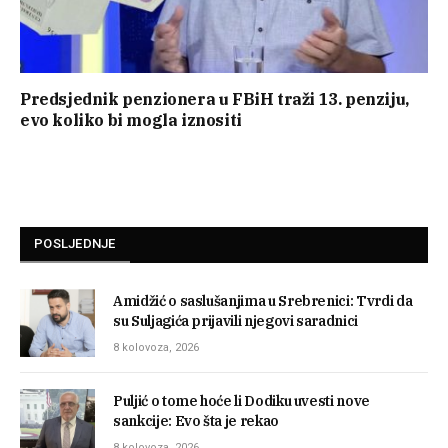
Predsjednik penzionera u FBiH traži 13. penziju,
evo koliko bi mogla iznositi
POSLJEDNJE
Amidžić o saslušanjima u Srebrenici: Tvrdi da
su Suljagića prijavili njegovi saradnici
8 kolovoza, 2026
Puljić o tome hoće li Dodiku uvesti nove
sankcije: Evo šta je rekao
8 kolovoza, 2026