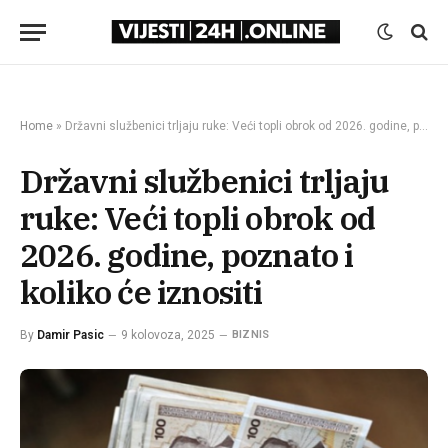
Home
»
Državni službenici trljaju ruke: Veći topli obrok od 2026. godine, poznato i koliko će iznositi
Državni službenici trljaju
ruke: Veći topli obrok od
2026. godine, poznato i
koliko će iznositi
By
Damir Pasic
9 kolovoza, 2025
BIZNIS