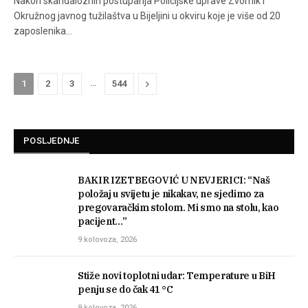
Nakon skandaloznih postupanja Policijske uprave Zvornik i
Okružnog javnog tužilaštva u Bijeljini u okviru koje je više od 20
zaposlenika…
…
Next
1
2
3
544
POSLJEDNJE
BAKIR IZETBEGOVIĆ U NEVJERICI: “Naš
položaj u svijetu je nikakav, ne sjedimo za
pregovaračkim stolom. Mi smo na stolu, kao
pacijent…”
9 kolovoza, 2026
Stiže novi toplotni udar: Temperature u BiH
penju se do čak 41 °C
9 kolovoza, 2026