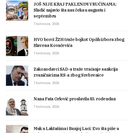
JOŠ NIJE KRAJ PAKLENIM VRUĆINAMA:
Sladić najavio šta nas čeka u augustu i
septembru
7 kolovoza, 2026
HVO borci ŽZH traže bojkot Općih izbora zbog
Slavena Kovačevića
7 kolovoza, 2026
Zakonodavci SAD-a traže vraćanje sankcija
zvaničnicima RS-a zbog Srebrenice
7 kolovoza, 2026
Nana Fata Orlović proslavila 83. rođendan
7 kolovoza, 2026
Muk u Laktašima i Banjoj Luci: Evo šta piše u