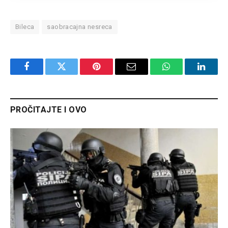
Bileca
saobracajna nesreca
Facebook
Twitter
Pinterest
Email
WhatsApp
Linked
PROČITAJTE I OVO