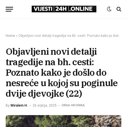
Home
»
Objavljeni novi detalji tragedije na bh. cesti: Poznato kako je došlo do nesreće u kojoj su poginule dvije djevojke (22)
Objavljeni novi detalji
tragedije na bh. cesti:
Poznato kako je došlo do
nesreće u kojoj su poginule
dvije djevojke (22)
By
Miralem H.
26 srpnja, 2025
CRNA HRONIKA