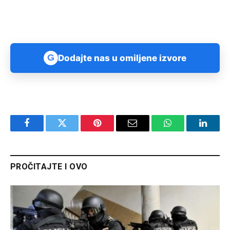
G
Dodajte nas u omiljene izvore
Facebook
Twitter
Pinterest
Email
WhatsApp
Linked
PROČITAJTE I OVO