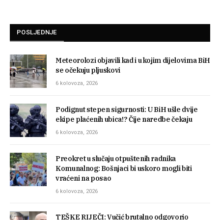
POSLJEDNJE
Meteorolozi objavili kad i u kojim dijelovima BiH
se očekuju pljuskovi
6 kolovoza, 2026
Podignut stepen sigurnosti: U BiH ušle dvije
ekipe plaćenih ubica!? Čije naredbe čekaju
6 kolovoza, 2026
Preokret u slučaju otpuštenih radnika
Komunalnog: Bošnjaci bi uskoro mogli biti
vraćeni na posao
6 kolovoza, 2026
TEŠKE RIJEČI: Vučić brutalno odgovorio