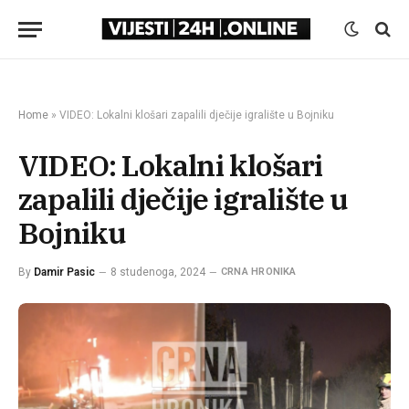
Home
»
VIDEO: Lokalni klošari zapalili dječije igralište u Bojniku
VIDEO: Lokalni klošari
zapalili dječije igralište u
Bojniku
By
Damir Pasic
8 studenoga, 2024
CRNA HRONIKA