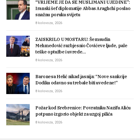
“VRIJEME JE DA SE MUSLIMANI UJEDINE”:
Iranski šef diplomatije Abbas Araghchi poslao
snažnu poruku svijetu
8 kolovoza, 2026
ZAISKRILO U MOSTARU: Šemsudin
Mehmedović razbjesnio Čovićeve ljude, pale
teške optužbe i uvrede…
8 kolovoza, 2026
Baronesa Helić nikad jasnija: “Nove sankcije
Dodiku odavno su trebale biti uvedene!”
8 kolovoza, 2026
Požar kod Srebrenice: Povratniku Nazifu Aliću
potpuno izgorio objekt za uzgoj pilića
8 kolovoza, 2026