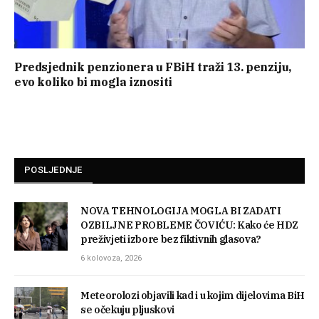
Predsjednik penzionera u FBiH traži 13. penziju,
evo koliko bi mogla iznositi
POSLJEDNJE
NOVA TEHNOLOGIJA MOGLA BI ZADATI
OZBILJNE PROBLEME ČOVIĆU: Kako će HDZ
preživjeti izbore bez fiktivnih glasova?
6 kolovoza, 2026
Meteorolozi objavili kad i u kojim dijelovima BiH
se očekuju pljuskovi