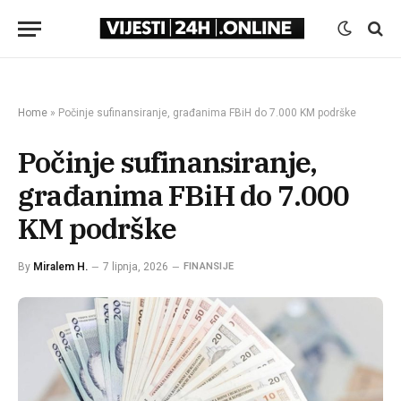
Home
»
Počinje sufinansiranje, građanima FBiH do 7.000 KM podrške
Počinje sufinansiranje,
građanima FBiH do 7.000
KM podrške
By
Miralem H.
7 lipnja, 2026
FINANSIJE