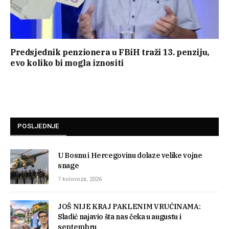
Predsjednik penzionera u FBiH traži 13. penziju,
evo koliko bi mogla iznositi
POSLJEDNJE
U Bosnu i Hercegovinu dolaze velike vojne
snage
7 kolovoza, 2026
JOŠ NIJE KRAJ PAKLENIM VRUĆINAMA:
Sladić najavio šta nas čeka u augustu i
septembru