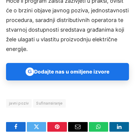
Hoće li program zaista zaživjeti u praksi, ovisit
će o brzini objave javnog poziva, jednostavnosti
procedura, saradnji distributivnih operatora te
stvarnoj dostupnosti sredstava građanima koji
žele ulagati u vlastitu proizvodnju električne
energije.
G
Dodajte nas u omiljene izvore
javni poziv
Sufinansiranje
Facebook
Twitter
Pinterest
Email
WhatsApp
Linked