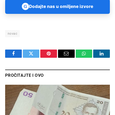
G
Dodajte nas u omiljene izvore
novac
Facebook
Twitter
Pinterest
Email
WhatsApp
Linked
PROČITAJTE I OVO