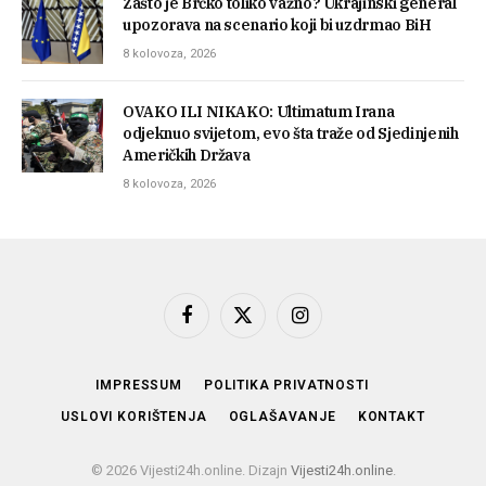
Zašto je Brčko toliko važno? Ukrajinski general
upozorava na scenario koji bi uzdrmao BiH
8 kolovoza, 2026
OVAKO ILI NIKAKO: Ultimatum Irana
odjeknuo svijetom, evo šta traže od Sjedinjenih
Američkih Država
8 kolovoza, 2026
Facebook
X
Instagram
(Twitter)
IMPRESSUM
POLITIKA PRIVATNOSTI
USLOVI KORIŠTENJA
OGLAŠAVANJE
KONTAKT
© 2026 Vijesti24h.online. Dizajn
Vijesti24h.online
.