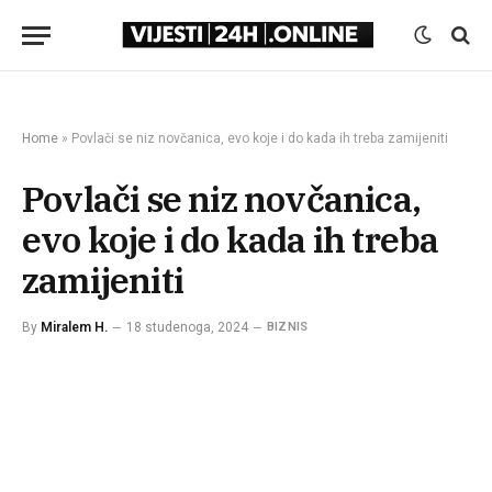
Home
»
Povlači se niz novčanica, evo koje i do kada ih treba zamijeniti
Povlači se niz novčanica,
evo koje i do kada ih treba
zamijeniti
By
Miralem H.
18 studenoga, 2024
BIZNIS