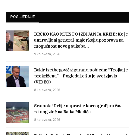
POSLJEDNJE
BRČKO KAO MJESTO IZBIJANJA KRIZE: Ko je
umirovljeni general-major koji upozorava na
mogućnost novog sukoba…
9 kolovoza, 2026
Bakir Izetbegović siguran u pobjedu: “Trojka je
prekrižena” – Pogledajte šta je sve izjavio
(VIDEO)
8 kolovoza, 2026
Sramota! Delije napravile koreografiju u čast
ratnog zločina Ratka Mladića
8 kolovoza, 2026