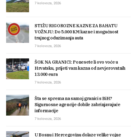
7 kolovoza, 2026
STIŽU RIGOROZNE KAZNE ZA BAHATU
VOŽNJU: Do 5.000 KM kazne i mogućnost
trajnog oduzimanja auta
7 kolovoza, 2026
ŠOK NA GRANICI: Ponesete li ovo voće u
Hrvatsku, prijeti vam kazna od nevjerovatnih
13.000 eura
7 kolovoza, 2026
Šta se sprema na samoj granici s BiH?
Sigurnosne agencije dobile zabrinjavajuće
informacije
7 kolovoza, 2026
U Bosnu i Hercegovinu dolaze velike vojne