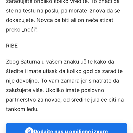
zarađujete onoliko koliko vredite. To znači da
ste na testu na poslu, pa morate iznova da se
dokazujete. Novca će biti ali on neće stizati
preko „noći“.
RIBE
Zbog Saturna u vašem znaku učite kako da
štedite i imate utisak da koliko god da zaradite
nije dovoljno. To vam zamara jer smatrate da
zalužujete više. Ukoliko imate poslovno
partnerstvo za novac, od sredine jula će biti na
tankom ledu.
G
Dodajte nas u omiljene izvore