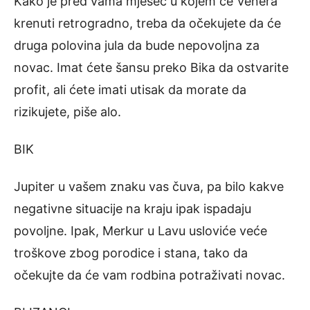
Kako je pred vama mjesec u kojem će Venera
krenuti retrogradno, treba da očekujete da će
druga polovina jula da bude nepovoljna za
novac. Imat ćete šansu preko Bika da ostvarite
profit, ali ćete imati utisak da morate da
rizikujete, piše alo.
BIK
Jupiter u vašem znaku vas čuva, pa bilo kakve
negativne situacije na kraju ipak ispadaju
povoljne. Ipak, Merkur u Lavu usloviće veće
troškove zbog porodice i stana, tako da
očekujte da će vam rodbina potraživati novac.