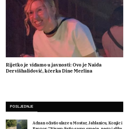
Rijetko je viđamo u javnosti: Ovo je Naida
Dervišhalidović, kćerka Dine Merlina
POSLJEDNJE
Adnan očistio ulaze u Mostar, Jablanicu, Konjic i
Prozor: “Nisam čistio samo smeće, nego i sliku