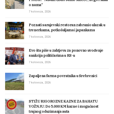
o nama”
7 kolovoza, 2026
Poznati sarajevski restoran zabranio ulazak u
trenerkama, potkošuljama i japankama
7 kolovoza, 2026
Evo šta piše u zahtjevu za ponovno uvođenje
sankcija političarima u RS-u
7 kolovoza, 2026
Zapaljena farma povratnika u Srebrenici
7 kolovoza, 2026
STIŽU RIGOROZNE KAZNE ZA BAHATU
VOŽNJU: Do 5.000 KM kazne i mogućnost
trajnog oduzimanja auta