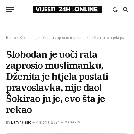
Home
»
Slobodan je uoči rata zaprosio muslimanku, Dženita je htjela postati pravoslavka, nije dao! Šokirao ju je, evo šta je rekao
Slobodan je uoči rata
zaprosio muslimanku,
Dženita je htjela postati
pravoslavka, nije dao!
Šokirao ju je, evo šta je
rekao
By
Damir Pasic
4 srpnja, 2024
MAGAZIN