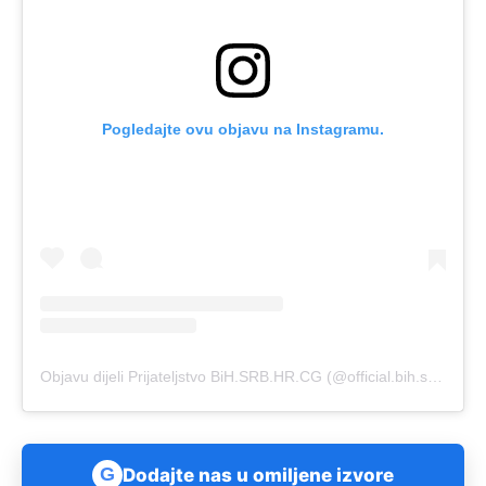
Pogledajte ovu objavu na Instagramu.
Objavu dijeli Prijateljstvo BiH.SRB.HR.CG (@official.bih.srb.hr.cg)
G
Dodajte nas u omiljene izvore