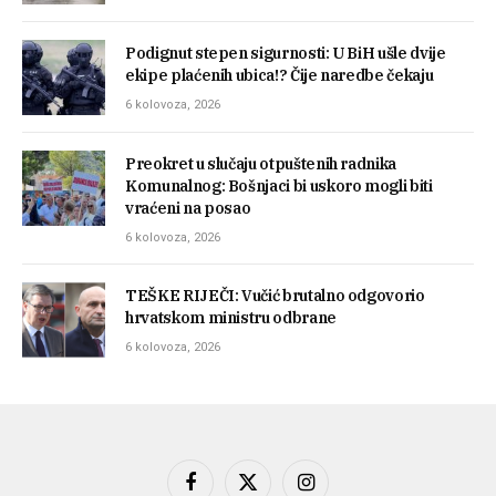
Podignut stepen sigurnosti: U BiH ušle dvije
ekipe plaćenih ubica!? Čije naredbe čekaju
6 kolovoza, 2026
Preokret u slučaju otpuštenih radnika
Komunalnog: Bošnjaci bi uskoro mogli biti
vraćeni na posao
6 kolovoza, 2026
TEŠKE RIJEČI: Vučić brutalno odgovorio
hrvatskom ministru odbrane
6 kolovoza, 2026
Facebook
X
Instagram