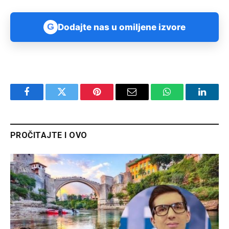
G
Dodajte nas u omiljene izvore
Facebook
Twitter
Pinterest
Email
WhatsApp
Linked
PROČITAJTE I OVO