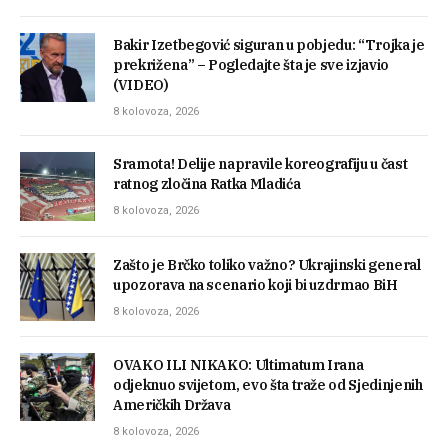
Bakir Izetbegović siguran u pobjedu: “Trojka je
prekrižena” – Pogledajte šta je sve izjavio
(VIDEO)
8 kolovoza, 2026
Sramota! Delije napravile koreografiju u čast
ratnog zločina Ratka Mladića
8 kolovoza, 2026
Zašto je Brčko toliko važno? Ukrajinski general
upozorava na scenario koji bi uzdrmao BiH
8 kolovoza, 2026
OVAKO ILI NIKAKO: Ultimatum Irana
odjeknuo svijetom, evo šta traže od Sjedinjenih
Američkih Država
8 kolovoza, 2026