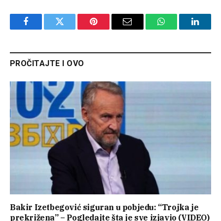
Facebook
Twitter
Pinterest
Email
WhatsApp
Linked
PROČITAJTE I OVO
Bakir Izetbegović siguran u pobjedu: “Trojka je
prekrižena” – Pogledajte šta je sve izjavio (VIDEO)