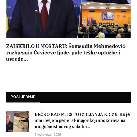
ZAISKRILO U MOSTARU: Šemsudin Mehmedović
razbjesnio Čovićeve ljude, pale teške optužbe i
uvrede…
POSLJEDNJE
BRČKO KAO MJESTO IZBIJANJA KRIZE: Ko je
umirovljeni general-major koji upozorava na
mogućnost novog sukoba…
9 kolovoza, 2026