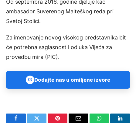
Od septembra 2016. godine djeluje kao
ambasador Suverenog Malteškog reda pri
Svetoj Stolici.
Za imenovanje novog visokog predstavnika bit
će potrebna saglasnost i odluka Vijeća za
provedbu mira (PIC).
G
Dodajte nas u omiljene izvore
Facebook
Twitter
Pinterest
Email
WhatsApp
Linked