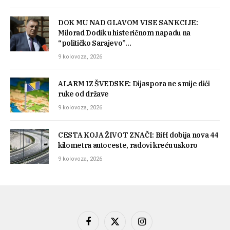
DOK MU NAD GLAVOM VISE SANKCIJE:
Milorad Dodik u histeričnom napadu na
“političko Sarajevo”…
9 kolovoza, 2026
ALARM IZ ŠVEDSKE: Dijaspora ne smije dići
ruke od države
9 kolovoza, 2026
CESTA KOJA ŽIVOT ZNAČI: BiH dobija nova 44
kilometra autoceste, radovi kreću uskoro
9 kolovoza, 2026
Facebook
X
Instagram