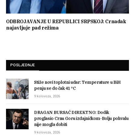
ODBROJAVANJE U REPUBLICI SRPSKOJ: Crnadak
najavljuje pad režima
POSLJEDNJE
Stiže novi toplotni udar: Temperature u BiH
penju se do čak 41 °C
9 kolovoza, 2026
DRAGAN BURSAĆ DIREKTNO: Dodik
proglasio Crnu Goru izdajničkom-Bolju pohvalu
nije mogla dobiti
9 kolovoza, 2026