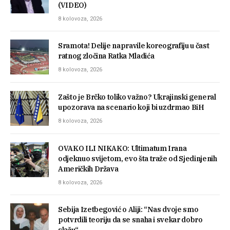
(VIDEO)
8 kolovoza, 2026
Sramota! Delije napravile koreografiju u čast
ratnog zločina Ratka Mladića
8 kolovoza, 2026
Zašto je Brčko toliko važno? Ukrajinski general
upozorava na scenario koji bi uzdrmao BiH
8 kolovoza, 2026
OVAKO ILI NIKAKO: Ultimatum Irana
odjeknuo svijetom, evo šta traže od Sjedinjenih
Američkih Država
8 kolovoza, 2026
Sebija Izetbegović o Aliji: “Nas dvoje smo
potvrdili teoriju da se snaha i svekar dobro