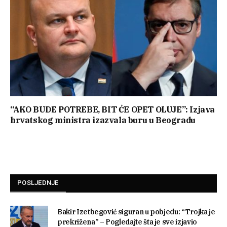
“AKO BUDE POTREBE, BIT ĆE OPET OLUJE”: Izjava
hrvatskog ministra izazvala buru u Beogradu
POSLJEDNJE
Bakir Izetbegović siguran u pobjedu: “Trojka je
prekrižena” – Pogledajte šta je sve izjavio