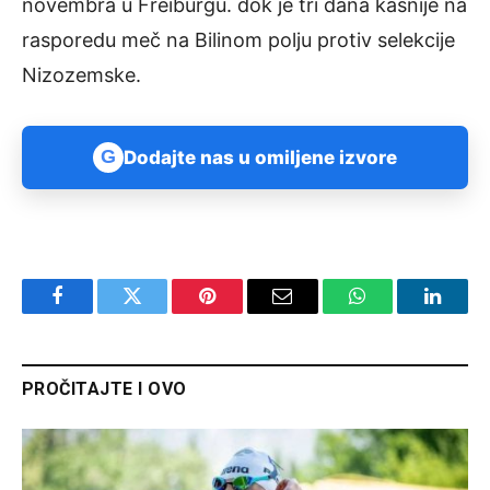
novembra u Freiburgu. dok je tri dana kasnije na
rasporedu meč na Bilinom polju protiv selekcije
Nizozemske.
G
Dodajte nas u omiljene izvore
Facebook
Twitter
Pinterest
Email
WhatsApp
Linked
PROČITAJTE I OVO