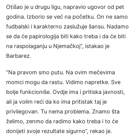
Otišao je u drugu ligu, napravio ugovor od pet
godina. Izborio se već na početku. On ne samo
fudbalski i karakterno zaslužuje šansu. Nadamo
se da će papirologija biti kako treba i da će biti
na raspolaganju u Njemačkoj”, istakao je
Barbarez.
“Na pravom smo putu. Na ovim mečevima
momci mogu da rastu. Vidimo napretke. Sve
bolje funkcioniše. Ovdje ima i pritiska javnosti,
ali ja volim reći da ko ima pritistak taj je
privilegovan. Tu nema problema. Znamo šta
želimo, zenmo da radimo kako treba i to će
donijeti svoje rezultate sigurno”, rekao je.