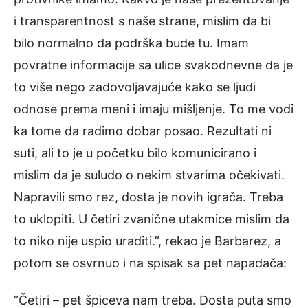
i transparentnost s naše strane, mislim da bi
bilo normalno da podrška bude tu. Imam
povratne informacije sa ulice svakodnevne da je
to više nego zadovoljavajuće kako se ljudi
odnose prema meni i imaju mišljenje. To me vodi
ka tome da radimo dobar posao. Rezultati ni
suti, ali to je u početku bilo komunicirano i
mislim da je suludo o nekim stvarima očekivati.
Napravili smo rez, dosta je novih igrača. Treba
to uklopiti. U četiri zvanične utakmice mislim da
to niko nije uspio uraditi.”, rekao je Barbarez, a
potom se osvrnuo i na spisak sa pet napadača:
“Četiri – pet špiceva nam treba. Dosta puta smo