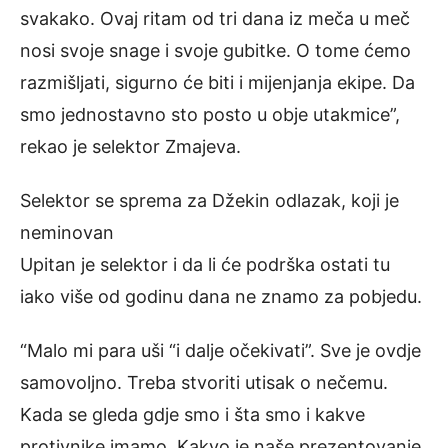
svakako. Ovaj ritam od tri dana iz meča u meč
nosi svoje snage i svoje gubitke. O tome ćemo
razmišljati, sigurno će biti i mijenjanja ekipe. Da
smo jednostavno sto posto u obje utakmice”,
rekao je selektor Zmajeva.
Selektor se sprema za Džekin odlazak, koji je
neminovan
Upitan je selektor i da li će podrška ostati tu
iako više od godinu dana ne znamo za pobjedu.
“Malo mi para uši “i dalje očekivati”. Sve je ovdje
samovoljno. Treba stvoriti utisak o nečemu.
Kada se gleda gdje smo i šta smo i kakve
protivnike imamo. Kakvo je naše prezentovanje