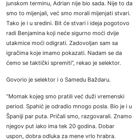
junskom terminu, Adrian nije bio sada. Nije to da
smo to mijenjali, već smo morali mijenjati stvari.
Tako je i u sredini. Bit će stvari i ideja pogotovo
radi Benjamina koji neće sigurno moći dvije
utakmice moći odigrati. Zadovoljan sam sa
igračima koje imamo pokazati. Nadam se da
ćemo se taktički spremiti”, rekao je selektor.
Govorio je selektor i o Samedu Baždaru.
“Momak kojeg smo pratili već duži vremenski
period. Spahić je odradio mnogo posla. Bio je i u
Španiji par puta. Pričali smo, razgovarali. Znamo
njegov put iako ima tek 20 godina. Dobar
uspon, dobra odluka za mene vrlo hrabra.