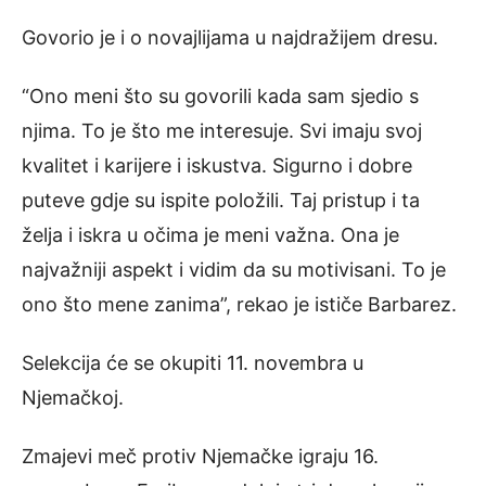
Govorio je i o novajlijama u najdražijem dresu.
“Ono meni što su govorili kada sam sjedio s
njima. To je što me interesuje. Svi imaju svoj
kvalitet i karijere i iskustva. Sigurno i dobre
puteve gdje su ispite položili. Taj pristup i ta
želja i iskra u očima je meni važna. Ona je
najvažniji aspekt i vidim da su motivisani. To je
ono što mene zanima”, rekao je ističe Barbarez.
Selekcija će se okupiti 11. novembra u
Njemačkoj.
Zmajevi meč protiv Njemačke igraju 16.