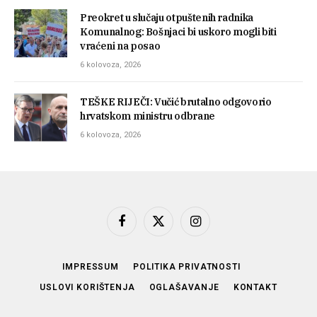
Preokret u slučaju otpuštenih radnika
Komunalnog: Bošnjaci bi uskoro mogli biti
vraćeni na posao
6 kolovoza, 2026
TEŠKE RIJEČI: Vučić brutalno odgovorio
hrvatskom ministru odbrane
6 kolovoza, 2026
Facebook
X
Instagram
(Twitter)
IMPRESSUM
POLITIKA PRIVATNOSTI
USLOVI KORIŠTENJA
OGLAŠAVANJE
KONTAKT