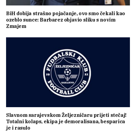
BiH dobija strašno pojačanje, ovo smo čekali kao
ozeblo sunce: Barbarez objavio sliku s novim
Zmajem
Slavnom sarajevskom Željezničaru prijeti stečaj!
Totalni kolaps, ekipa je demoralisana, besparica
je i rasulo