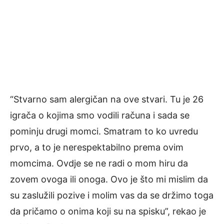
“Stvarno sam alergičan na ove stvari. Tu je 26
igrača o kojima smo vodili računa i sada se
pominju drugi momci. Smatram to ko uvredu
prvo, a to je nerespektabilno prema ovim
momcima. Ovdje se ne radi o mom hiru da
zovem ovoga ili onoga. Ovo je što mi mislim da
su zaslužili pozive i molim vas da se držimo toga
da pričamo o onima koji su na spisku”, rekao je