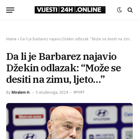
Home
»
Da li je Barbarez najavio Džekin odlazak: “Može se desiti na zimu, ljeto…”
Da li je Barbarez najavio
Džekin odlazak: “Može se
desiti na zimu, ljeto…”
By
Miralem H.
5 studenoga, 2024
SPORT