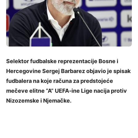
Selektor fudbalske reprezentacije Bosne i
Hercegovine Sergej Barbarez objavio je spisak
fudbalera na koje računa za predstojeće
mečeve elitne “A” UEFA-ine Lige nacija protiv
Nizozemske i Njemačke.