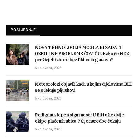
POSLJEDNJE
NOVA TEHNOLOGIJA MOGLA BI ZADATI
OZBILJNE PROBLEME ČOVIĆU: Kako će HDZ
preživjeti izbore bez fiktivnih glasova?
6 kolovoza, 2026
Meteorolozi objavili kad i u kojim dijelovima BiH
se očekuju pljuskovi
6 kolovoza, 2026
Podignut stepen sigurnosti: U BiH ušle dvije
ekipe plaćenih ubica!? Čije naredbe čekaju
6 kolovoza, 2026