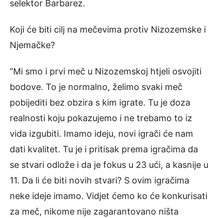
selektor Barbarez.
Koji će biti cilj na mečevima protiv Nizozemske i
Njemačke?
“Mi smo i prvi meč u Nizozemskoj htjeli osvojiti
bodove. To je normalno, želimo svaki meč
pobijediti bez obzira s kim igrate. Tu je doza
realnosti koju pokazujemo i ne trebamo to iz
vida izgubiti. Imamo ideju, novi igrači će nam
dati kvalitet. Tu je i pritisak prema igračima da
se stvari odlože i da je fokus u 23 ući, a kasnije u
11. Da li će biti novih stvari? S ovim igračima
neke ideje imamo. Vidjet ćemo ko će konkurisati
za meč, nikome nije zagarantovano ništa