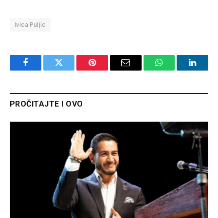
Ivica Puljic
Facebook
Twitter
Pinterest
Email
WhatsApp
Linked
PROČITAJTE I OVO