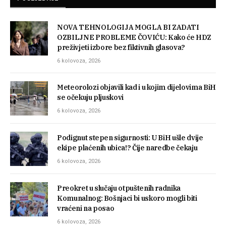
NOVA TEHNOLOGIJA MOGLA BI ZADATI
OZBILJNE PROBLEME ČOVIĆU: Kako će HDZ
preživjeti izbore bez fiktivnih glasova?
6 kolovoza, 2026
Meteorolozi objavili kad i u kojim dijelovima BiH
se očekuju pljuskovi
6 kolovoza, 2026
Podignut stepen sigurnosti: U BiH ušle dvije
ekipe plaćenih ubica!? Čije naredbe čekaju
6 kolovoza, 2026
Preokret u slučaju otpuštenih radnika
Komunalnog: Bošnjaci bi uskoro mogli biti
vraćeni na posao
6 kolovoza, 2026