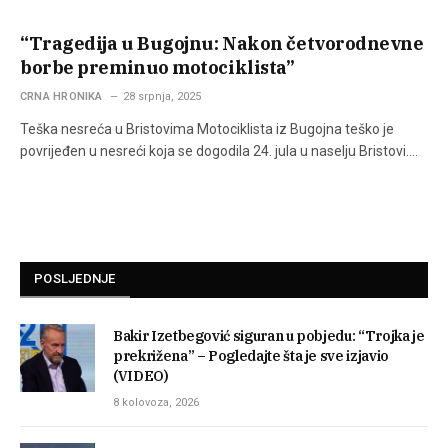
“Tragedija u Bugojnu: Nakon četvorodnevne
borbe preminuo motociklista”
CRNA HRONIKA
28 srpnja, 2025
Teška nesreća u Bristovima Motociklista iz Bugojna teško je
povrijeđen u nesreći koja se dogodila 24. jula u naselju Bristovi.…
POSLJEDNJE
Bakir Izetbegović siguran u pobjedu: “Trojka je
prekrižena” – Pogledajte šta je sve izjavio
(VIDEO)
8 kolovoza, 2026