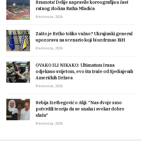
Sramota! Delije napravile koreografiju u čast
ratnog zločina Ratka Mladića
8 kolovoza, 2026
Zašto je Brčko toliko važno? Ukrajinski general
upozorava na scenario koji bi uzdrmao BiH
8 kolovoza, 2026
OVAKO ILI NIKAKO: Ultimatum Irana
odjeknuo svijetom, evo šta traže od Sjedinjenih
Američkih Država
8 kolovoza, 2026
Sebija Izetbegović o Aliji: “Nas dvoje smo
potvrdili teoriju da se snaha i svekar dobro
slažu“
8 kolovoza, 2026