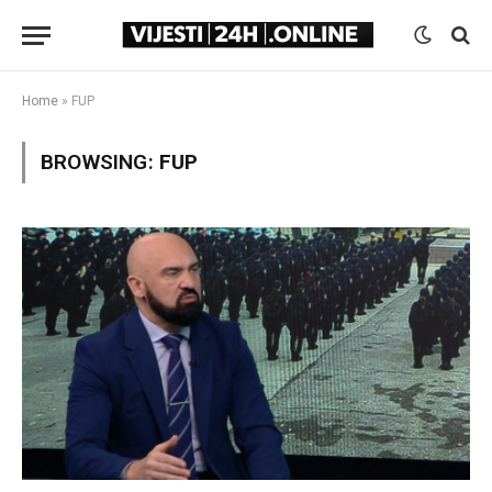
Home
»
FUP
BROWSING:
FUP