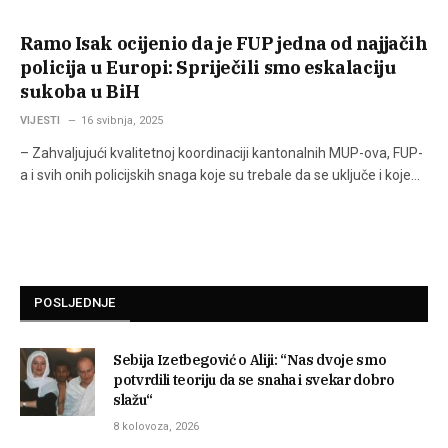
Ramo Isak ocijenio da je FUP jedna od najjačih
policija u Europi: Spriječili smo eskalaciju
sukoba u BiH
VIJESTI
16 svibnja, 2025
– Zahvaljujući kvalitetnoj koordinaciji kantonalnih MUP-ova, FUP-
a i svih onih policijskih snaga koje su trebale da se uključe i koje…
POSLJEDNJE
Sebija Izetbegović o Aliji: “Nas dvoje smo
potvrdili teoriju da se snaha i svekar dobro
slažu“
8 kolovoza, 2026