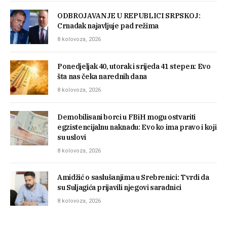
ODBROJAVANJE U REPUBLICI SRPSKOJ:
Crnadak najavljuje pad režima
8 kolovoza, 2026
Ponedjeljak 40, utorak i srijeda 41 stepen: Evo
šta nas čeka narednih dana
8 kolovoza, 2026
Demobilisani borci u FBiH mogu ostvariti
egzistencijalnu naknadu: Evo ko ima pravo i koji
su uslovi
8 kolovoza, 2026
Amidžić o saslušanjima u Srebrenici: Tvrdi da
su Suljagića prijavili njegovi saradnici
8 kolovoza, 2026