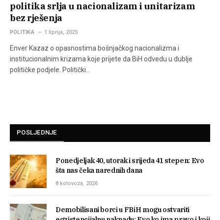
politika srlja u nacionalizam i unitarizam
bez rješenja
POLITIKA
1 lipnja, 2025
Enver Kazaz o opasnostima bošnjačkog nacionalizma i
institucionalnim krizama koje prijete da BiH odvedu u dublje
političke podjele. Politički…
POSLJEDNJE
Ponedjeljak 40, utorak i srijeda 41 stepen: Evo
šta nas čeka narednih dana
8 kolovoza, 2026
Demobilisani borci u FBiH mogu ostvariti
egzistencijalnu naknadu: Evo ko ima pravo i koji