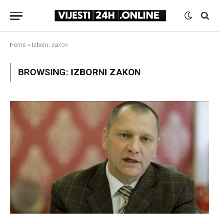
Home
»
Izborni zakon
BROWSING:
IZBORNI ZAKON