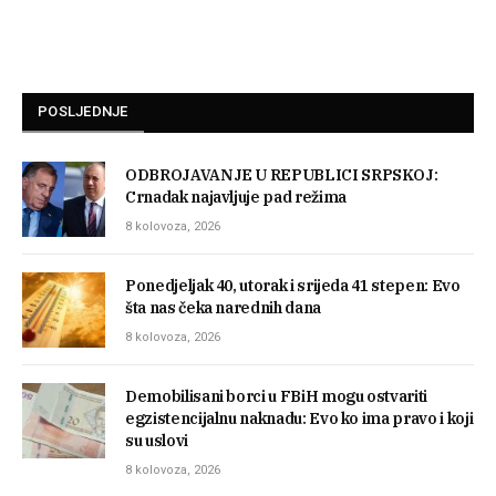
POSLJEDNJE
ODBROJAVANJE U REPUBLICI SRPSKOJ:
Crnadak najavljuje pad režima
8 kolovoza, 2026
Ponedjeljak 40, utorak i srijeda 41 stepen: Evo
šta nas čeka narednih dana
8 kolovoza, 2026
Demobilisani borci u FBiH mogu ostvariti
egzistencijalnu naknadu: Evo ko ima pravo i koji
su uslovi
8 kolovoza, 2026