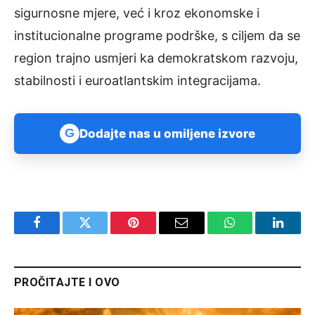
sigurnosne mjere, već i kroz ekonomske i
institucionalne programe podrške, s ciljem da se
region trajno usmjeri ka demokratskom razvoju,
stabilnosti i euroatlantskim integracijama.
G
Dodajte nas u omiljene izvore
Facebook
Twitter
Pinterest
Email
WhatsApp
Linked
PROČITAJTE I OVO