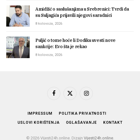
Amidžić o saslušanjima u Srebrenici: Tvrdi da
su Suljagića prijavili njegovi saradnici
8 kolovoza, 2026
Puljić o tome hoće li Dodiku uvesti nove
sankcije: Evo šta je rekao
8 kolovoza, 2026
Facebook
X
Instagram
(Twitter)
IMPRESSUM
POLITIKA PRIVATNOSTI
USLOVI KORIŠTENJA
OGLAŠAVANJE
KONTAKT
© 2026 Vijesti24h.online. Dizajn
Vijesti24h.online
.