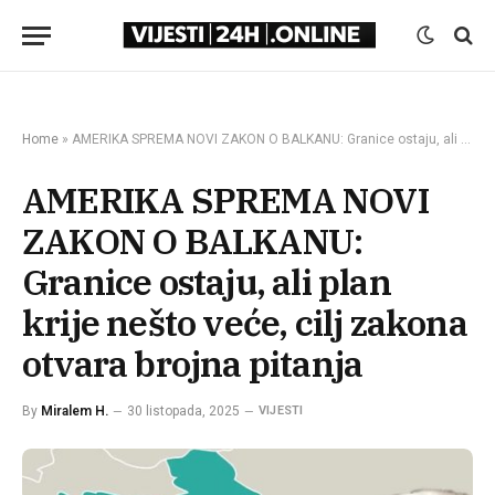
Home
»
AMERIKA SPREMA NOVI ZAKON O BALKANU: Granice ostaju, ali plan krije nešto veće, cilj zakona otvara brojna pitanja
AMERIKA SPREMA NOVI
ZAKON O BALKANU:
Granice ostaju, ali plan
krije nešto veće, cilj zakona
otvara brojna pitanja
By
Miralem H.
30 listopada, 2025
VIJESTI