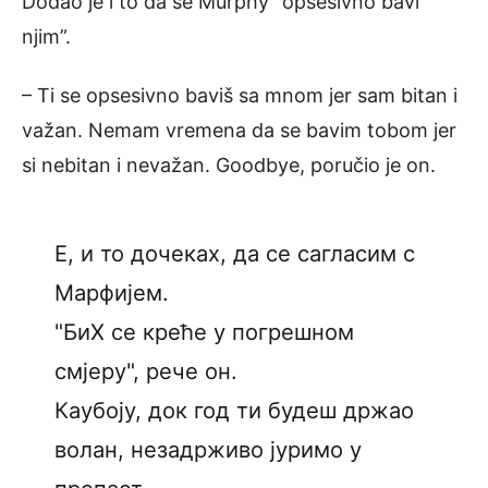
Dodao je i to da se Murphy “opsesivno bavi
njim”.
– Ti se opsesivno baviš sa mnom јer sam bitan i
važan. Nemam vremena da se bavim tobom јer
si nebitan i nevažan. Goodbye, poručio je on.
Е, и то дочеках, да се сагласим с
Марфијем.
"БиХ се креће у погрешном
смјеру", рече он.
Каубоју, док год ти будеш држао
волан, незадрживо јуримо у