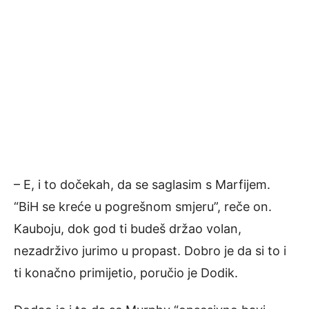
– E, i to dočekah, da se saglasim s Marfiјem.
“BiH se kreće u pogrešnom smјeru”, reče on.
Kauboјu, dok god ti budeš držao volan,
nezadrživo јurimo u propast. Dobro јe da si to i
ti konačno primiјetio, poručio je Dodik.