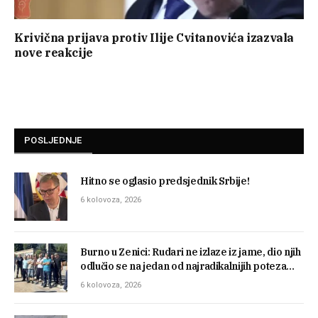
Krivična prijava protiv Ilije Cvitanovića izazvala
nove reakcije
POSLJEDNJE
Hitno se oglasio predsjednik Srbije!
6 kolovoza, 2026
Burno u Zenici: Rudari ne izlaze iz jame, dio njih
odlučio se na jedan od najradikalnijih poteza…
6 kolovoza, 2026