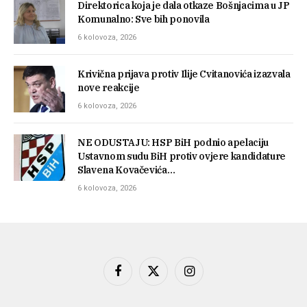
Direktorica koja je dala otkaze Bošnjacima u JP
Komunalno: Sve bih ponovila
6 kolovoza, 2026
Krivična prijava protiv Ilije Cvitanovića izazvala
nove reakcije
6 kolovoza, 2026
NE ODUSTAJU: HSP BiH podnio apelaciju
Ustavnom sudu BiH protiv ovjere kandidature
Slavena Kovačevića…
6 kolovoza, 2026
Facebook
X
Instagram
(Twitter)