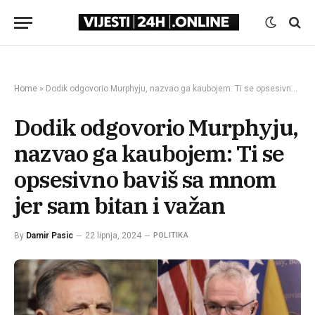
Home
»
Dodik odgovorio Murphyju, nazvao ga kaubojem: Ti se opsesivno baviš sa mnom јer sam bitan i važan
Dodik odgovorio Murphyju,
nazvao ga kaubojem: Ti se
opsesivno baviš sa mnom
јer sam bitan i važan
By
Damir Pasic
22 lipnja, 2024
POLITIKA