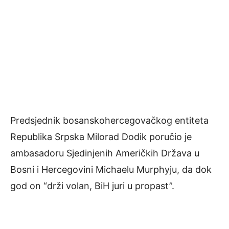
Predsjednik bosanskohercegovačkog entiteta
Republika Srpska Milorad Dodik poručio je
ambasadoru Sjedinjenih Američkih Država u
Bosni i Hercegovini Michaelu Murphyju, da dok
god on “drži volan, BiH juri u propast”.