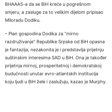
BHAAAS-a da se BiH kreće u pogrešnom
smjeru, a zasluge za to velikim dijelom pripisao
Miloradu Dodiku.
– Plan gospodina Dodika za “mirno
razdruživanje” Republike Srpske od BiH opasna
je fantazija, nezakonita je i predstavlja prijetnju
suštinskim interesima SAD u BiH. Ona je također
prijetnja mirnoj, prosperitetnoj i demokratskoj
budućnosti unutar evro-atlantskih institucija
koju ljudi u BiH žele i zaslužuju, kazao je Murphy.