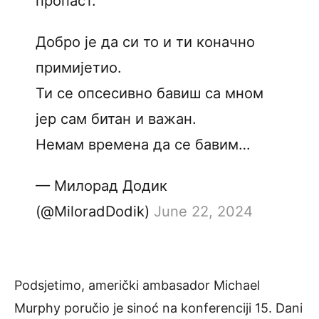
пропаст.
Добро је да си то и ти коначно
примијетио.
Ти се опсесивно бавиш са мном
јер сам битан и важан.
Немам времена да се бавим…
— Милорад Додик
(@MiloradDodik)
June 22, 2024
Podsjetimo, američki ambasador Michael
Murphy poručio je sinoć na konferenciji 15. Dani