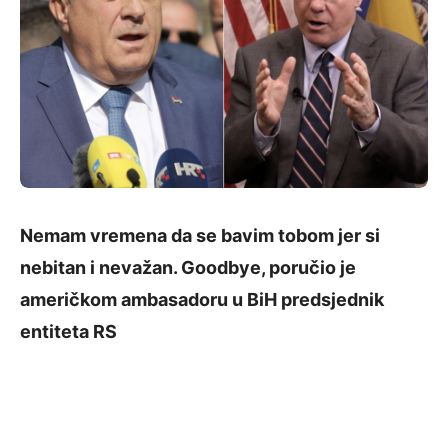
Nemam vremena da se bavim tobom јer si
nebitan i nevažan. Goodbye, poručio je
američkom ambasadoru u BiH predsjednik
entiteta RS