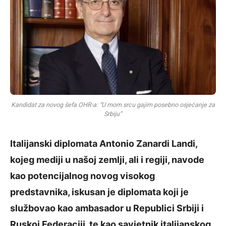
Kandidat za novog šefa OHR-a: “U mom srcu gajim posebno osjećanje za
Srbiju”
Italijanski diplomata Antonio Zanardi Landi,
kojeg mediji u našoj zemlji, ali i regiji, navode
kao potencijalnog novog visokog
predstavnika, iskusan je diplomata koji je
službovao kao ambasador u Republici Srbiji i
Ruskoj Federaciji, te kao savjetnik italijanskog