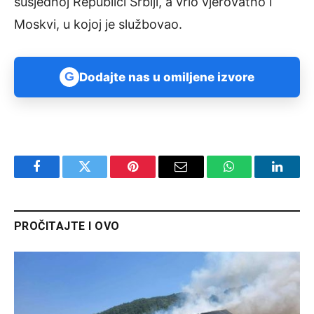
susjednoj Republici Srbiji, a vrlo vjerovatno i
Moskvi, u kojoj je službovao.
G
Dodajte nas u omiljene izvore
Facebook
Twitter
Pinterest
Email
WhatsApp
Linked
PROČITAJTE I OVO