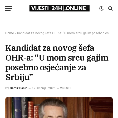
Home
»
Kandidat za novog šefa OHR-a: “U mom srcu gajim posebno osjećanje za Srbiju”
Kandidat za novog šefa
OHR-a: “U mom srcu gajim
posebno osjećanje za
Srbiju”
By
Damir Pasic
12 svibnja, 2026
VIJESTI