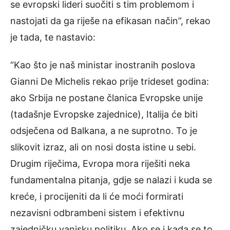
se evropski lideri suočiti s tim problemom i
nastojati da ga riješe na efikasan način”, rekao
je tada, te nastavio:
“Kao što je naš ministar inostranih poslova
Gianni De Michelis rekao prije trideset godina:
ako Srbija ne postane članica Evropske unije
(tadašnje Evropske zajednice), Italija će biti
odsječena od Balkana, a ne suprotno. To je
slikovit izraz, ali on nosi dosta istine u sebi.
Drugim riječima, Evropa mora riješiti neka
fundamentalna pitanja, gdje se nalazi i kuda se
kreće, i procijeniti da li će moći formirati
nezavisni odbrambeni sistem i efektivnu
zajedničku vanjsku politiku. Ako se i kada se to