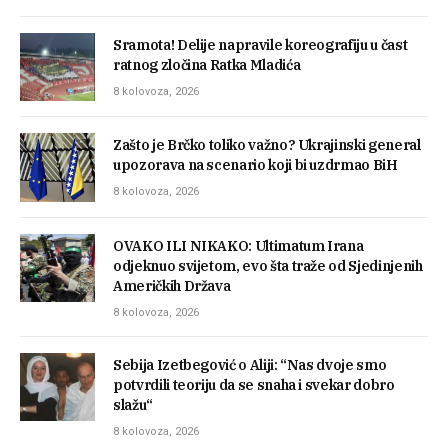
Sramota! Delije napravile koreografiju u čast
ratnog zločina Ratka Mladića
8 kolovoza, 2026
Zašto je Brčko toliko važno? Ukrajinski general
upozorava na scenario koji bi uzdrmao BiH
8 kolovoza, 2026
OVAKO ILI NIKAKO: Ultimatum Irana
odjeknuo svijetom, evo šta traže od Sjedinjenih
Američkih Država
8 kolovoza, 2026
Sebija Izetbegović o Aliji: “Nas dvoje smo
potvrdili teoriju da se snaha i svekar dobro
slažu“
8 kolovoza, 2026