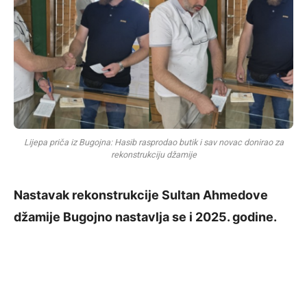
Lijepa priča iz Bugojna: Hasib rasprodao butik i sav novac donirao za
rekonstrukciju džamije
Nastavak rekonstrukcije Sultan Ahmedove
džamije Bugojno nastavlja se i 2025. godine.