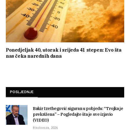
Ponedjeljak 40, utorak i srijeda 41 stepen: Evo šta
nas čeka narednih dana
POSLJEDNJE
Bakir Izetbegović siguran u pobjedu: “Trojka je
prekrižena” – Pogledajte šta je sve izjavio
(VIDEO)
8 kolovoza, 2026