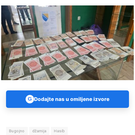
G
Dodajte nas u omiljene izvore
Bugojno
džamija
Hasib