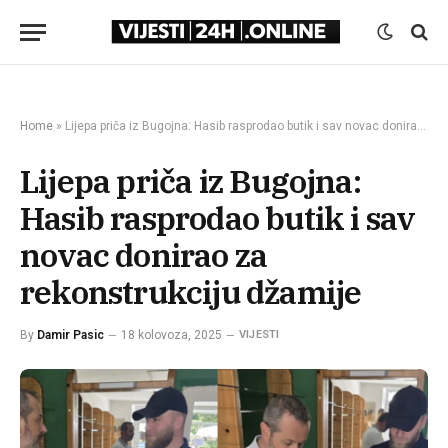
Home
»
Lijepa priča iz Bugojna: Hasib rasprodao butik i sav novac donirao za rekonstrukciju džamije
Lijepa priča iz Bugojna:
Hasib rasprodao butik i sav
novac donirao za
rekonstrukciju džamije
By
Damir Pasic
18 kolovoza, 2025
VIJESTI