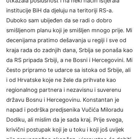
otkazala poslušnost i na neki način istjerala
institucije BiH da djeluju na teritoriji RS-a.
Duboko sam ubijeđen da se radi o dobro
smišljenom planu koji je smišljen mnogo prije. Mi
decenijama pratimo dešavanja u regiji i sve od
kraja rada do zadnjih dana, Srbija se ponaša kao
da RS pripada Srbiji, a ne Bosni i Hercegovini. Mi
često pripramo te udarce sa istoka od Srbije, ali
i od Hrvatske koje ne žele da prihvate kao
regionalnog partnera i nezavisnu i suverenu
državu Bosnu i Hercegovinu. Konstantan je
napad i podrška predjsenika Vučića Miloradu
Dodiku, ali mislim da je sada kraj. Prije svega,
krivični postupak koji je u toku i koji još uvijek