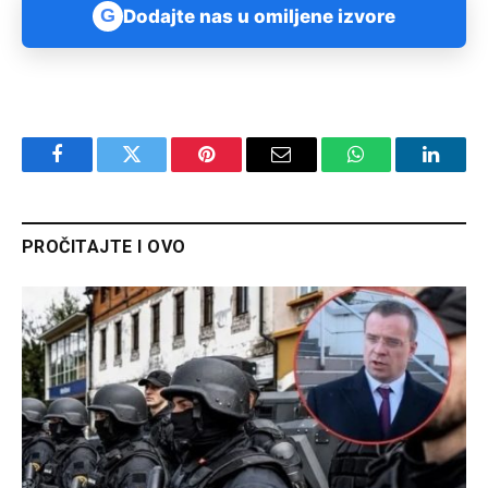
G
Dodajte nas u omiljene izvore
Facebook
Twitter
Pinterest
Email
WhatsApp
Linked
PROČITAJTE I OVO