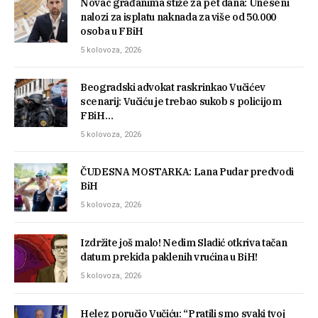
Novac građanima stiže za pet dana: Uneseni
nalozi za isplatu naknada za više od 50.000
osoba u FBiH
5 kolovoza, 2026
Beogradski advokat raskrinkao Vučićev
scenarij: Vučiću je trebao sukob s policijom
FBiH…
5 kolovoza, 2026
ČUDESNA MOSTARKA: Lana Pudar predvodi
BiH
5 kolovoza, 2026
Izdržite još malo! Nedim Sladić otkriva tačan
datum prekida paklenih vrućina u BiH!
5 kolovoza, 2026
Helez poručio Vučiću: “Pratili smo svaki tvoj