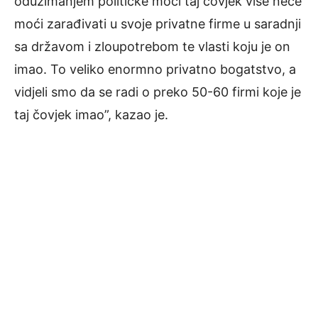
oduzimanjem političke moći taj čovjek više neće
moći zarađivati u svoje privatne firme u saradnji
sa državom i zloupotrebom te vlasti koju je on
imao. To veliko enormno privatno bogatstvo, a
vidjeli smo da se radi o preko 50-60 firmi koje je
taj čovjek imao”, kazao je.