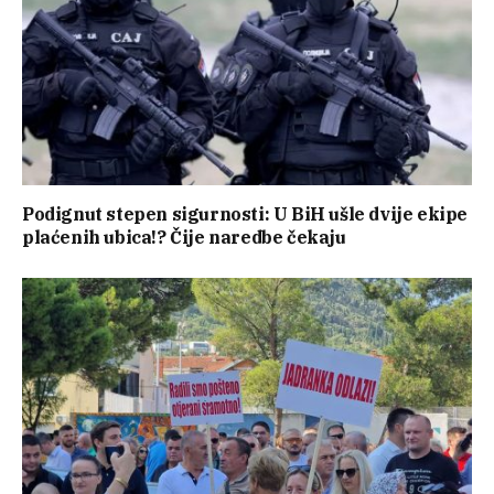
Podignut stepen sigurnosti: U BiH ušle dvije ekipe
plaćenih ubica!? Čije naredbe čekaju