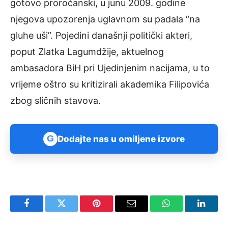
gotovo proročanski, u junu 2009. godine
njegova upozorenja uglavnom su padala “na
gluhe uši”. Pojedini današnji politički akteri,
poput Zlatka Lagumdžije, aktuelnog
ambasadora BiH pri Ujedinjenim nacijama, u to
vrijeme oštro su kritizirali akademika Filipovića
zbog sličnih stavova.
G
Dodajte nas u omiljene izvore
Facebook
Twitter
Pinterest
Email
WhatsApp
Linked