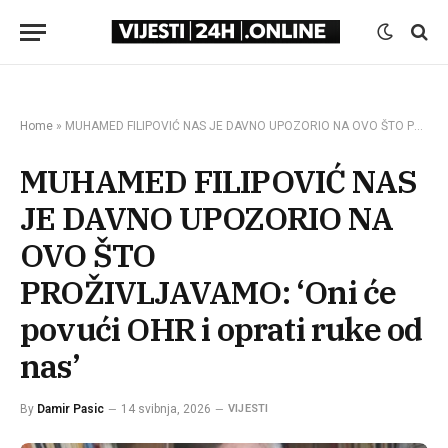
Home
»
MUHAMED FILIPOVIĆ NAS JE DAVNO UPOZORIO NA OVO ŠTO PROŽIVLJAVAMO: ‘Oni će povući OHR i oprati ruke od nas’
MUHAMED FILIPOVIĆ NAS
JE DAVNO UPOZORIO NA
OVO ŠTO
PROŽIVLJAVAMO: ‘Oni će
povući OHR i oprati ruke od
nas’
By
Damir Pasic
14 svibnja, 2026
VIJESTI