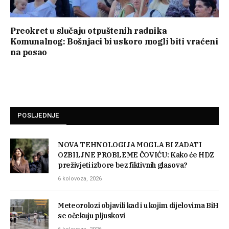
Preokret u slučaju otpuštenih radnika
Komunalnog: Bošnjaci bi uskoro mogli biti vraćeni
na posao
POSLJEDNJE
NOVA TEHNOLOGIJA MOGLA BI ZADATI
OZBILJNE PROBLEME ČOVIĆU: Kako će HDZ
preživjeti izbore bez fiktivnih glasova?
6 kolovoza, 2026
Meteorolozi objavili kad i u kojim dijelovima BiH
se očekuju pljuskovi