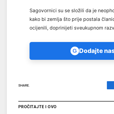
Sagovornici su se složili da je neoph
kako bi zemlja što prije postala člani
ocijenili, doprinijeti sveukupnom raz
Dodajte nas
G
SHARE.
PROČITAJTE I OVO