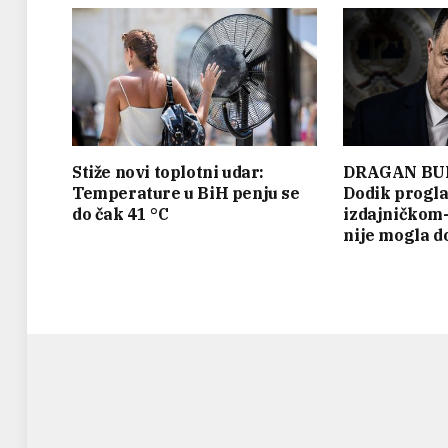
Stiže novi toplotni udar:
DRAGAN BU
Temperature u BiH penju se
Dodik progla
do čak 41 °C
izdajničkom-
nije mogla do