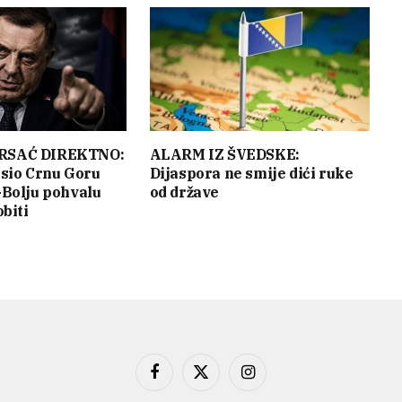
RSAĆ DIREKTNO:
ALARM IZ ŠVEDSKE:
sio Crnu Goru
Dijaspora ne smije dići ruke
Bolju pohvalu
od države
biti
Facebook
X
Instagram
(Twitter)