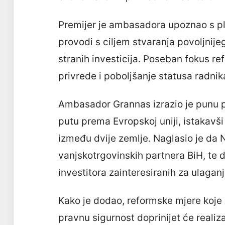
Premijer je ambasadora upoznao s p
provodi s ciljem stvaranja povoljnije
stranih investicija. Poseban fokus ref
privrede i poboljšanje statusa radnik
Ambasador Grannas izrazio je punu p
putu prema Evropskoj uniji, istakav
između dvije zemlje. Naglasio je da 
vanjskotrgovinskih partnera BiH, te 
investitora zainteresiranih za ulagan
Kako je dodao, reformske mjere koje
pravnu sigurnost doprinijet će realizac