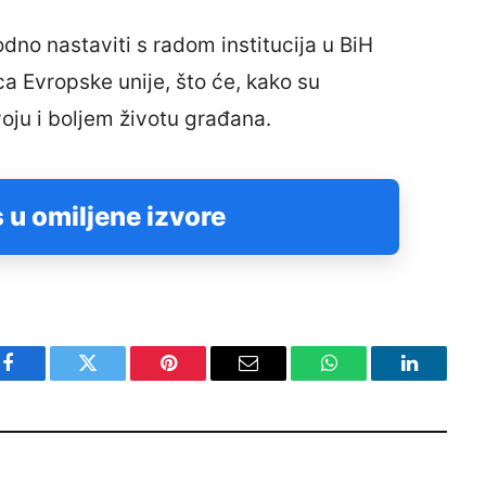
odno nastaviti s radom institucija u BiH
ca Evropske unije, što će, kako su
voju i boljem životu građana.
 u omiljene izvore
Facebook
Twitter
Pinterest
Email
WhatsApp
LinkedIn