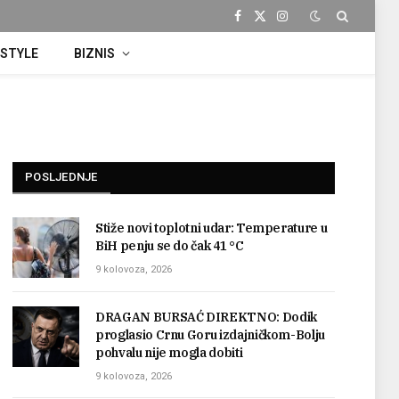
Facebook
X
Instagram
(Twitter)
ESTYLE
BIZNIS
POSLJEDNJE
Stiže novi toplotni udar: Temperature u
BiH penju se do čak 41 °C
9 kolovoza, 2026
DRAGAN BURSAĆ DIREKTNO: Dodik
proglasio Crnu Goru izdajničkom-Bolju
pohvalu nije mogla dobiti
9 kolovoza, 2026