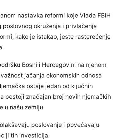
lanom nastavka reformi koje Vlada FBiH
g poslovnog okruženja i privlačenja
ormi, kako je istakao, jeste rasterećenje
a.
odršku Bosni i Hercegovini na njenom
ši važnost jačanja ekonomskih odnosa
Njemačka ostaje jedan od ključnih
da postoji značajan broj novih njemačkih
je u našu zemlju.
 olakšavaju poslovanje i povećavaju
iji tih investicija.