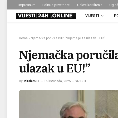
Impressum
Politika privatnosti
Uslovi korištenja
Oglaš
VIJESTI
P
Home
»
Njemačka poručila BiH: “Vrijeme je za ulazak u EU!”
Njemačka poručila
ulazak u EU!”
By
Miralem H.
16 listopada, 2025
VIJESTI