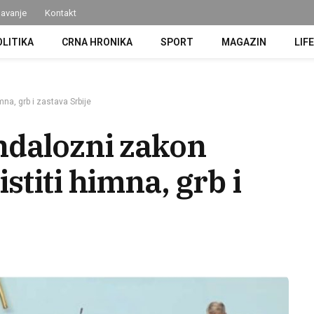
avanje
Kontakt
OLITIKA
CRNA HRONIKA
SPORT
MAGAZIN
LIF
na, grb i zastava Srbije
ndalozni zakon
stiti himna, grb i