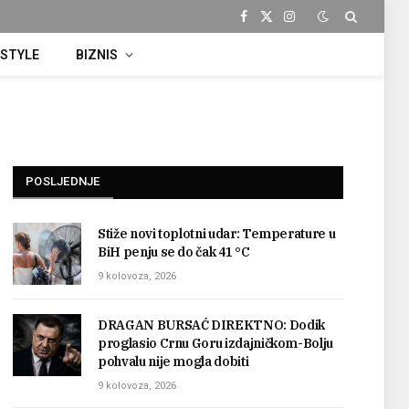
Facebook
X
Instagram
(Twitter)
ESTYLE
BIZNIS
POSLJEDNJE
Stiže novi toplotni udar: Temperature u
BiH penju se do čak 41 °C
9 kolovoza, 2026
DRAGAN BURSAĆ DIREKTNO: Dodik
proglasio Crnu Goru izdajničkom-Bolju
pohvalu nije mogla dobiti
9 kolovoza, 2026