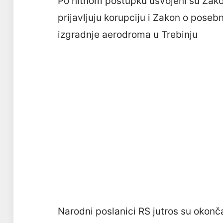
Po hitnom postupku usvojeni su Zakon
prijavljuju korupciju i Zakon o pose
izgradnje aerodroma u Trebinju
Narodni poslanici RS jutros su okonč