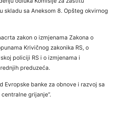
nju odluka Komisije za zaštitu
 u skladu sa Aneksom 8. Opšteg okvirnog
i nacrta zakon o izmjenama Zakona o
opunama Krivičnog zakonika RS, o
oj policiji RS i o izmjenama i
rednjih preduzeća.
od Evropske banke za obnove i razvoj sa
centralne grijanje”.