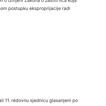
 o izmjeni Zakona o zaštiti lica koja
bnom postupku eksproprijacije radi
ali 11. redovnu sjednicu glasanjem po