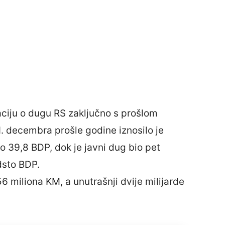
maciju o dugu RS zaključno s prošlom
 decembra prošle godine iznosilo je
no 39,8 BDP, dok je javni dug bio pet
odsto BDP.
656 miliona KM, a unutrašnji dvije milijarde