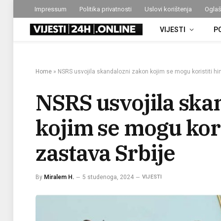
Impressum
Politika privatnosti
Uslovi korištenja
Oglaš
VIJESTI
P
Home
»
NSRS usvojila skandalozni zakon kojim se mogu koristiti him
NSRS usvojila ska
kojim se mogu kori
zastava Srbije
By
Miralem H.
5 studenoga, 2024
VIJESTI