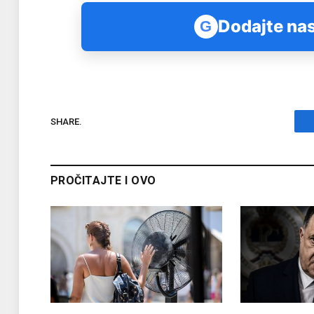
Dodajte nas
G
SHARE.
PROČITAJTE I OVO