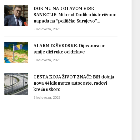
DOK MU NAD GLAVOM VISE
SANKCIJE: Milorad Dodik u histeričnom
napadu na “političko Sarajevo”…
9 kolovoza, 2026
ALARM IZ ŠVEDSKE: Dijaspora ne
smije dići ruke od države
9 kolovoza, 2026
CESTA KOJA ŽIVOT ZNAČI: BiH dobija
nova 44 kilometra autoceste, radovi
kreću uskoro
9 kolovoza, 2026