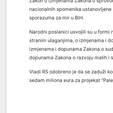
Zakon o izmjenama Zakona o sprovođe
nacionalnih spomenika ustanovljene
sporazuma za mir u BiH.
Narodni poslanici usvojili su u form
stranim ulaganjima, o izmjenama i d
izmjenama i dopunama Zakona o sudsk
dopunama Zakona o razvoju malih i s
Vladi RS odobreno je da se zaduži k
sedam miliona eura za projekat “Pale 