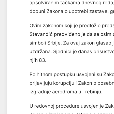
apsolviranim tačkama dnevnog reda, 
dopuni Zakona o upotrebi zastave, gr
Ovim zakonom koji je predložio pre
Stevandić predviđeno je da se osim ob
simboli Srbije. Za ovaj zakon glasao je
uzdržana. Sjednici je danas prisust
njih 83.
Po hitnom postupku usvojeni su Zakon
prijavljuju korupciju i Zakon o pose
izgradnje aerodroma u Trebinju.
U redovnoj procedure usvojen je Zak