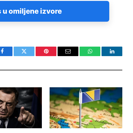
 u omiljene izvore
Facebook
Twitter
Pinterest
Email
WhatsApp
LinkedIn