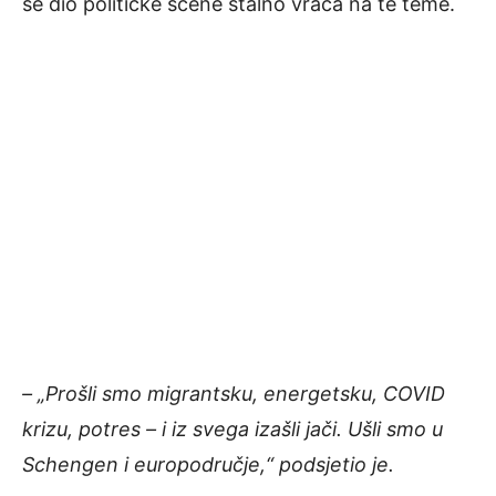
se dio političke scene stalno vraća na te teme.
– „Prošli smo migrantsku, energetsku, COVID
krizu, potres – i iz svega izašli jači. Ušli smo u
Schengen i europodručje,“ podsjetio je.