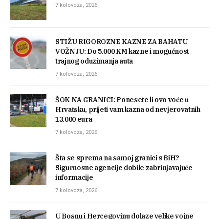
7 kolovoza, 2026
STIŽU RIGOROZNE KAZNE ZA BAHATU
VOŽNJU: Do 5.000 KM kazne i mogućnost
trajnog oduzimanja auta
7 kolovoza, 2026
ŠOK NA GRANICI: Ponesete li ovo voće u
Hrvatsku, prijeti vam kazna od nevjerovatnih
13.000 eura
7 kolovoza, 2026
Šta se sprema na samoj granici s BiH?
Sigurnosne agencije dobile zabrinjavajuće
informacije
7 kolovoza, 2026
U Bosnu i Hercegovinu dolaze velike vojne