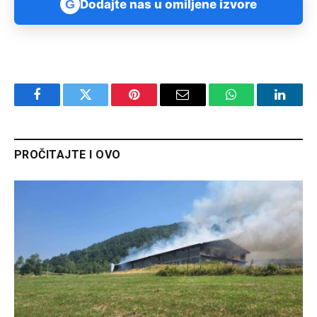
G
Dodajte nas u omiljene izvore
Facebook
Twitter
Pinterest
Email
WhatsApp
Linked
PROČITAJTE I OVO