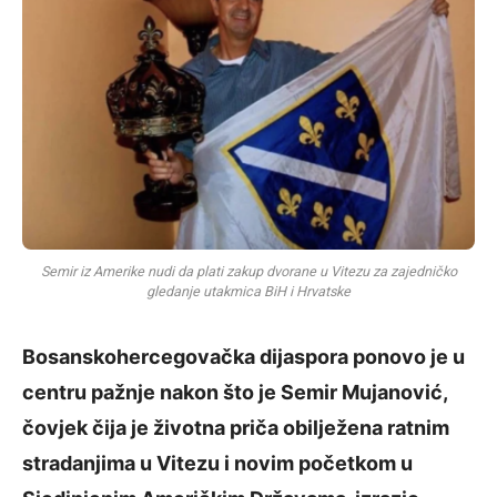
Semir iz Amerike nudi da plati zakup dvorane u Vitezu za zajedničko
gledanje utakmica BiH i Hrvatske
Bosanskohercegovačka dijaspora ponovo je u
centru pažnje nakon što je Semir Mujanović,
čovjek čija je životna priča obilježena ratnim
stradanjima u Vitezu i novim početkom u