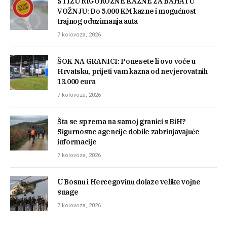
STIŽU RIGOROZNE KAZNE ZA BAHATU
VOŽNJU: Do 5.000 KM kazne i mogućnost
trajnog oduzimanja auta
7 kolovoza, 2026
ŠOK NA GRANICI: Ponesete li ovo voće u
Hrvatsku, prijeti vam kazna od nevjerovatnih
13.000 eura
7 kolovoza, 2026
Šta se sprema na samoj granici s BiH?
Sigurnosne agencije dobile zabrinjavajuće
informacije
7 kolovoza, 2026
U Bosnu i Hercegovinu dolaze velike vojne
snage
7 kolovoza, 2026