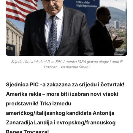
Srijeda i četvrtak dani D za BiH! Amerika IGRA glavnu ulogu! Landi ili
Troccaz – ko mijenja Šmita?
Sjednica PIC -a zakazana za srijedu i četvrtak!
Amerika rekla – mora biti izabran novi visoki
predstavnik! Trka između
američkog/italijasnkog kandidata Antonija
Zanaradija Landija i evropskog/francuskog
Renea Trocaaza!