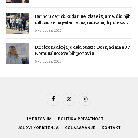
Burno u Zenici: Rudari ne izlaze iz jame, dio njih
odlučio se na jedan od najradikalnijih poteza…
6 kolovoza, 2026
Direktorica koja je dala otkaze Bošnjacima u JP
Komunalno: Sve bih ponovila
6 kolovoza, 2026
Facebook
X
Instagram
(Twitter)
IMPRESSUM
POLITIKA PRIVATNOSTI
USLOVI KORIŠTENJA
OGLAŠAVANJE
KONTAKT