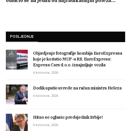
odlučio se na jedan od najradikalnijih poteza…
POSLJEDNJE
Objavljenje fotografije kombija EuroExpressa
koje je koristio MUP-u RS. EuroExpress:
Express Cars d.o.o. iznajmljuje vozila
6 kolovoza, 2026
Dodik uputio uvrede na račun ministra Heleza
6 kolovoza, 2026
Hitno se oglasio predsjednik Srbije!
6 kolovoza, 2026