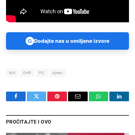
G
Dodajte nas u omiljene izvore
BiH
OHR
PIC
vijesti
Facebook
Twitter
Pinterest
Email
WhatsApp
Linked
PROČITAJTE I OVO