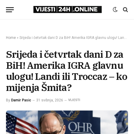
Home
»
Srijeda i četvrtak dani D za BiH! Amerika IGRA glavnu ulogu! Landi ili Troccaz – ko mijenja Šmita?
Srijeda i četvrtak dani D za
BiH! Amerika IGRA glavnu
ulogu! Landi ili Troccaz – ko
mijenja Šmita?
By
Damir Pasic
31 svibnja, 2026
VIJESTI