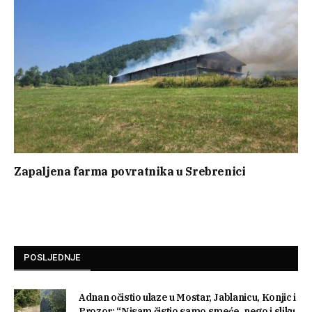
Zapaljena farma povratnika u Srebrenici
POSLJEDNJE
Adnan očistio ulaze u Mostar, Jablanicu, Konjic i
Prozor: “Nisam čistio samo smeće, nego i sliku