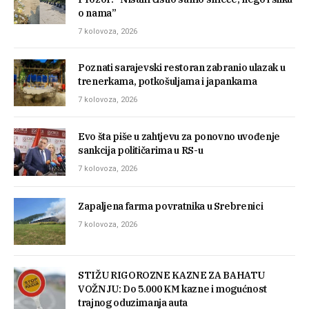
o nama”
7 kolovoza, 2026
Poznati sarajevski restoran zabranio ulazak u
trenerkama, potkošuljama i japankama
7 kolovoza, 2026
Evo šta piše u zahtjevu za ponovno uvođenje
sankcija političarima u RS-u
7 kolovoza, 2026
Zapaljena farma povratnika u Srebrenici
7 kolovoza, 2026
STIŽU RIGOROZNE KAZNE ZA BAHATU
VOŽNJU: Do 5.000 KM kazne i mogućnost
trajnog oduzimanja auta