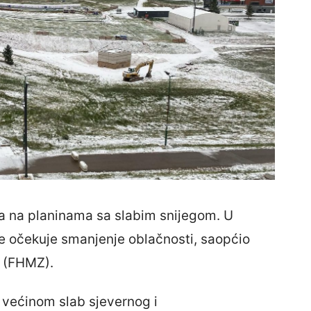
 a na planinama sa slabim snijegom. U
se očekuje smanjenje oblačnosti, saopćio
d (FHMZ).
i većinom slab sjevernog i