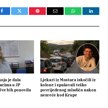
Facebook
Twitter
Pinterest
Email
WhatsApp
LinkedIn
oja je dala
Ljekari iz Mostara iskočili iz
acima u JP
kolone i spašavali teško
ve bih ponovila
povrijeđenog mladića nakon
nesreće kod Krupe