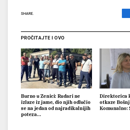
SHARE.
PROČITAJTE I OVO
Burno u Zenici: Rudari ne
Direktorica k
izlaze iz jame, dio njih odlučio
otkaze Bošnj
se na jedan od najradikalnijih
Komunalno: S
poteza…