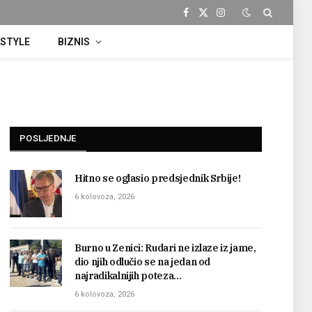
Facebook
X
Instagram
(Twitter)
ESTYLE
BIZNIS
POSLJEDNJE
Hitno se oglasio predsjednik Srbije!
6 kolovoza, 2026
Burno u Zenici: Rudari ne izlaze iz jame,
dio njih odlučio se na jedan od
najradikalnijih poteza…
6 kolovoza, 2026