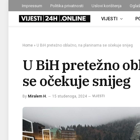
Impressum
Politika privatnosti
Uslovi korištenja
Oglaš
VIJESTI
P
Home
»
U BiH pretežno oblačno, na planinama se očekuje snijeg
U BiH pretežno ob
se očekuje snijeg
By
Miralem H.
15 studenoga, 2024
VIJESTI