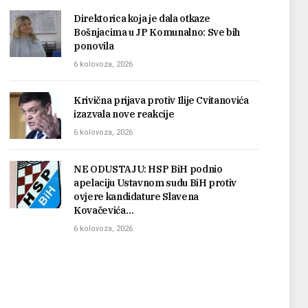
Direktorica koja je dala otkaze
Bošnjacima u JP Komunalno: Sve bih
ponovila
6 kolovoza, 2026
Krivična prijava protiv Ilije Cvitanovića
izazvala nove reakcije
6 kolovoza, 2026
NE ODUSTAJU: HSP BiH podnio
apelaciju Ustavnom sudu BiH protiv
ovjere kandidature Slavena
Kovačevića…
6 kolovoza, 2026