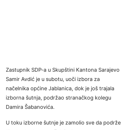
Zastupnik SDP-a u Skupštini Kantona Sarajevo
Samir Avdić je u subotu, uoči izbora za
načelnika općine Jablanica, dok je još trajala
izborna šutnja, podržao stranačkog kolegu
Damira Šabanovića.
U toku izborne šutnje je zamolio sve da podrže