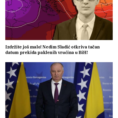
Izdržite još malo! Nedim Sladić otkriva tačan
datum prekida paklenih vrućina u BiH!