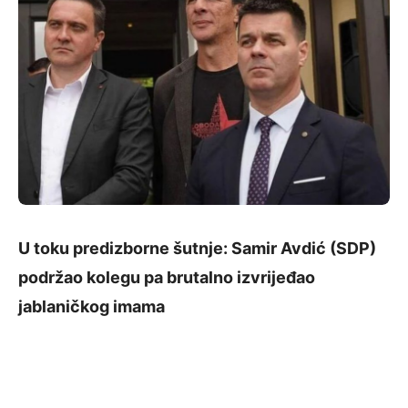
U toku predizborne šutnje: Samir Avdić (SDP)
podržao kolegu pa brutalno izvrijeđao
jablaničkog imama