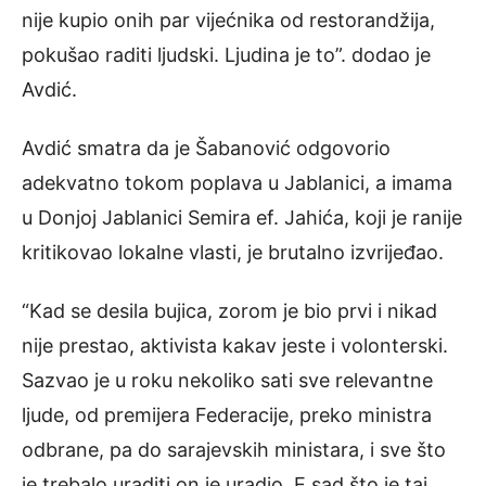
nije kupio onih par vijećnika od restorandžija,
pokušao raditi ljudski. Ljudina je to”. dodao je
Avdić.
Avdić smatra da je Šabanović odgovorio
adekvatno tokom poplava u Jablanici, a imama
u Donjoj Jablanici Semira ef. Jahića, koji je ranije
kritikovao lokalne vlasti, je brutalno izvrijeđao.
“Kad se desila bujica, zorom je bio prvi i nikad
nije prestao, aktivista kakav jeste i volonterski.
Sazvao je u roku nekoliko sati sve relevantne
ljude, od premijera Federacije, preko ministra
odbrane, pa do sarajevskih ministara, i sve što
je trebalo uraditi on je uradio. E sad što je taj