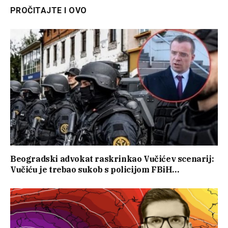
PROČITAJTE I OVO
Beogradski advokat raskrinkao Vučićev scenarij:
Vučiću je trebao sukob s policijom FBiH…