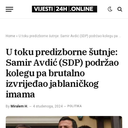
Home
»
U toku predizborne šutnje: Samir Avdić (SDP) podržao kolegu pa brutalno izvrijeđao jablaničkog imama
U toku predizborne šutnje:
Samir Avdić (SDP) podržao
kolegu pa brutalno
izvrijeđao jablaničkog
imama
By
Miralem H.
4 studenoga, 2024
POLITIKA