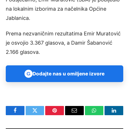
na lokalnim izborima za načelnika Općine
Jablanica.
Prema nezvaničnim rezultatima Emir Muratović
je osvojio 3.367 glasova, a Damir Šabanović
2.166 glasova.
G
Dodajte nas u omiljene izvore
Facebook
Twitter
Pinterest
Email
WhatsApp
Linked