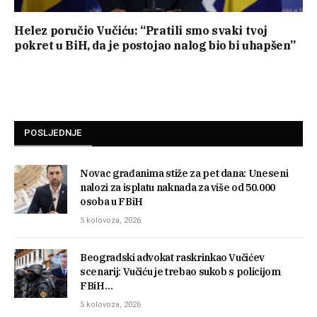
Helez poručio Vučiću: “Pratili smo svaki tvoj
pokret u BiH, da je postojao nalog bio bi uhapšen”
POSLJEDNJE
Novac građanima stiže za pet dana: Uneseni
nalozi za isplatu naknada za više od 50.000
osoba u FBiH
5 kolovoza, 2026
Beogradski advokat raskrinkao Vučićev
scenarij: Vučiću je trebao sukob s policijom
FBiH…
5 kolovoza, 2026