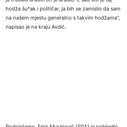
hodža šu*ak i političar, ja bih se zamislio da sam
na našem mjestu generalno s takvim hodžama”,
napisao je na kraju Avdić.
Podsjećamo, Emir Muratović (SDA) je pobijedio