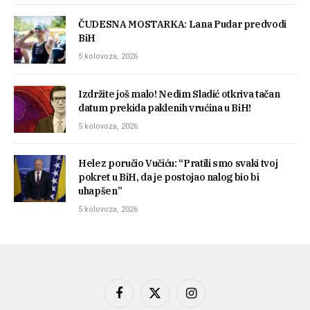
ČUDESNA MOSTARKA: Lana Pudar predvodi
BiH
5 kolovoza, 2026
Izdržite još malo! Nedim Sladić otkriva tačan
datum prekida paklenih vrućina u BiH!
5 kolovoza, 2026
Helez poručio Vučiću: “Pratili smo svaki tvoj
pokret u BiH, da je postojao nalog bio bi
uhapšen”
5 kolovoza, 2026
Facebook
X
Instagram