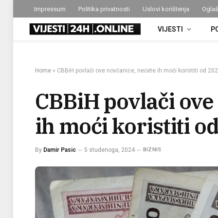
Impressum
Politika privatnosti
Uslovi korištenja
Oglaš
VIJESTI
P
Home
»
CBBiH povlači ove novčanice, nećete ih moći koristiti od 202
CBBiH povlači ove
ih moći koristiti o
By
Damir Pasic
5 studenoga, 2024
BIZNIS