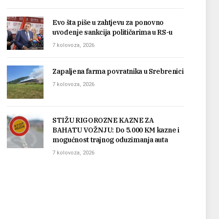
Evo šta piše u zahtjevu za ponovno
uvođenje sankcija političarima u RS-u
7 kolovoza, 2026
Zapaljena farma povratnika u Srebrenici
7 kolovoza, 2026
STIŽU RIGOROZNE KAZNE ZA
BAHATU VOŽNJU: Do 5.000 KM kazne i
mogućnost trajnog oduzimanja auta
7 kolovoza, 2026