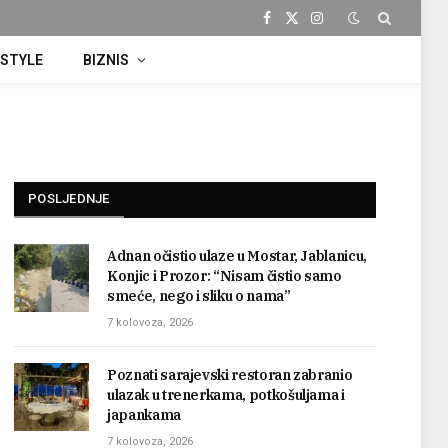
Facebook
X
Instagram
(Twitter)
ESTYLE
BIZNIS
POSLJEDNJE
Adnan očistio ulaze u Mostar, Jablanicu,
Konjic i Prozor: “Nisam čistio samo
smeće, nego i sliku o nama”
7 kolovoza, 2026
Poznati sarajevski restoran zabranio
ulazak u trenerkama, potkošuljama i
japankama
7 kolovoza, 2026