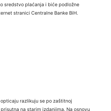
ko sredstvo plaćanja i biće podložne
ternet stranici Centralne Banke BiH.
pticaju razlikuju se po zaštitnoj
je prisutna na starim izdanjima. Na osnovu