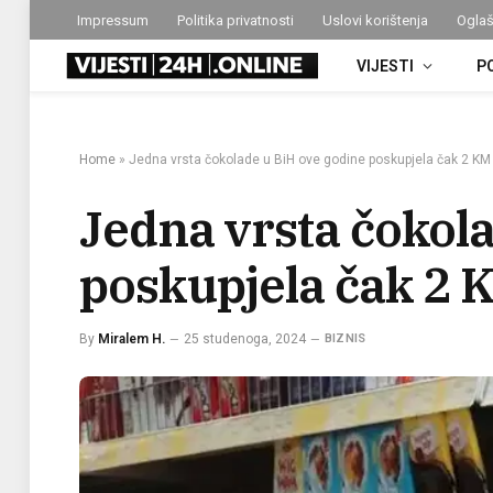
Impressum
Politika privatnosti
Uslovi korištenja
Oglaš
VIJESTI
P
Home
»
Jedna vrsta čokolade u BiH ove godine poskupjela čak 2 KM
Jedna vrsta čokol
poskupjela čak 2 
By
Miralem H.
25 studenoga, 2024
BIZNIS