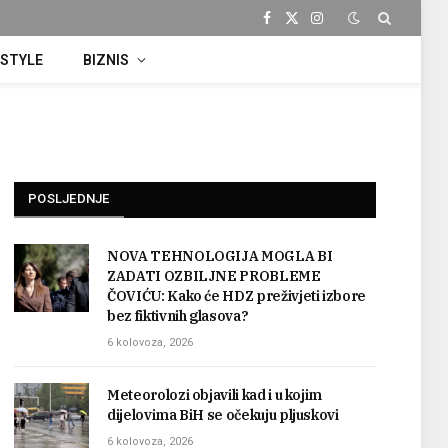
Facebook
X
Instagram
(Twitter)
ESTYLE
BIZNIS
POSLJEDNJE
NOVA TEHNOLOGIJA MOGLA BI
ZADATI OZBILJNE PROBLEME
ČOVIĆU: Kako će HDZ preživjeti izbore
bez fiktivnih glasova?
6 kolovoza, 2026
Meteorolozi objavili kad i u kojim
dijelovima BiH se očekuju pljuskovi
6 kolovoza, 2026