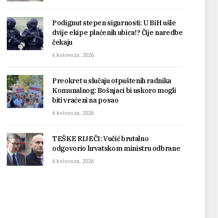
Podignut stepen sigurnosti: U BiH ušle
dvije ekipe plaćenih ubica!? Čije naredbe
čekaju
6 kolovoza, 2026
Preokret u slučaju otpuštenih radnika
Komunalnog: Bošnjaci bi uskoro mogli
biti vraćeni na posao
6 kolovoza, 2026
TEŠKE RIJEČI: Vučić brutalno
odgovorio hrvatskom ministru odbrane
6 kolovoza, 2026