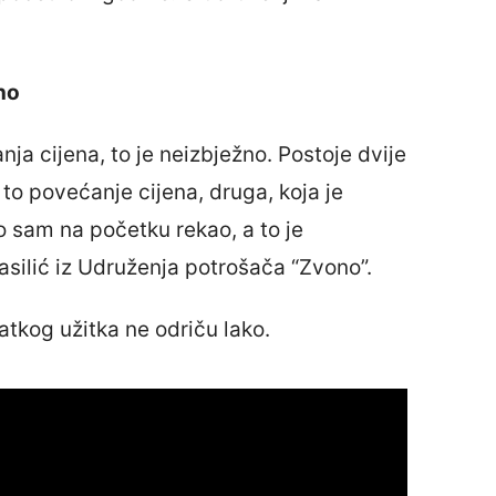
no
a cijena, to je neizbježno. Postoje dvije
e to povećanje cijena, druga, koja je
o sam na početku rekao, a to je
silić iz Udruženja potrošača “Zvono”.
atkog užitka ne odriču lako.