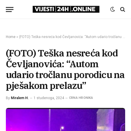
Home
»
(FOTO) Teška nesreća kod Čevljanovića: “Autom udario tročlanu porodicu na pješakom prelazu”
(FOTO) Teška nesreća kod
Čevljanovića: “Autom
udario tročlanu porodicu na
pješakom prelazu”
By
Miralem H.
1 studenoga, 2024
CRNA HRONIKA