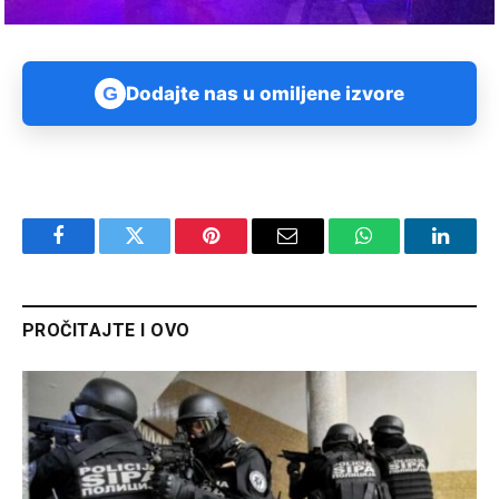
G
Dodajte nas u omiljene izvore
Facebook
Twitter
Pinterest
Email
WhatsApp
Linked
PROČITAJTE I OVO