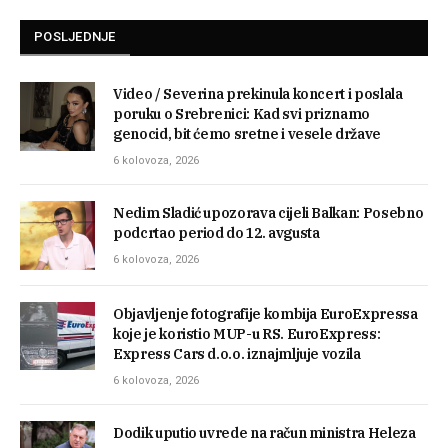
POSLJEDNJE
Video / Severina prekinula koncert i poslala
poruku o Srebrenici: Kad svi priznamo
genocid, bit ćemo sretne i vesele države
6 kolovoza, 2026
Nedim Sladić upozorava cijeli Balkan: Posebno
podcrtao period do 12. avgusta
6 kolovoza, 2026
Objavljenje fotografije kombija EuroExpressa
koje je koristio MUP-u RS. EuroExpress:
Express Cars d.o.o. iznajmljuje vozila
6 kolovoza, 2026
Dodik uputio uvrede na račun ministra Heleza