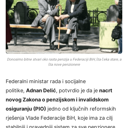
Donosimo bitne stvari oko rasta penzija u Federaciji BiH, šta čeka stare, a
šta nove penzionere
Federalni ministar rada i socijalne
politike,
Adnan Delić
, potvrdio je da je
nacrt
novog Zakona o penzijskom i invalidskom
osiguranju (PIO)
jedno od ključnih reformskih
rješenja Vlade Federacije BiH, koje ima za cilj
stabilniji i pravedniji sistem za sve penzionere.