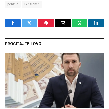
penzije
Penzioneri
Facebook
Twitter
Pinterest
Email
WhatsApp
Linked
PROČITAJTE I OVO