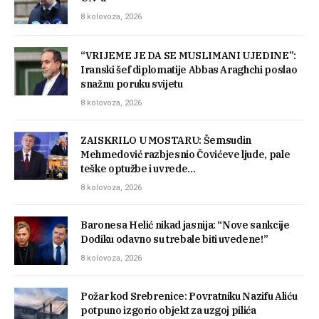
8 kolovoza, 2026
“VRIJEME JE DA SE MUSLIMANI UJEDINE”:
Iranski šef diplomatije Abbas Araghchi poslao
snažnu poruku svijetu
8 kolovoza, 2026
ZAISKRILO U MOSTARU: Šemsudin
Mehmedović razbjesnio Čovićeve ljude, pale
teške optužbe i uvrede…
8 kolovoza, 2026
Baronesa Helić nikad jasnija: “Nove sankcije
Dodiku odavno su trebale biti uvedene!”
8 kolovoza, 2026
Požar kod Srebrenice: Povratniku Nazifu Aliću
potpuno izgorio objekt za uzgoj pilića