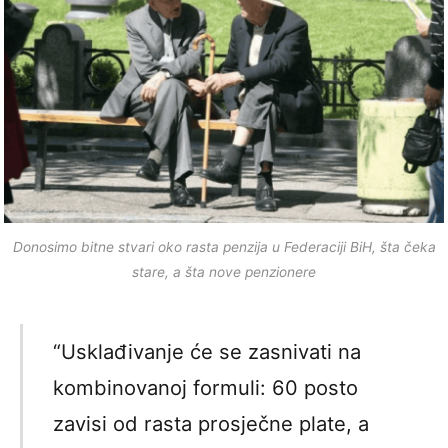
Donosimo bitne stvari oko rasta penzija u Federaciji BiH, šta čeka
stare, a šta nove penzionere
“Usklađivanje će se zasnivati na
kombinovanoj formuli: 60 posto
zavisi od rasta prosječne plate, a