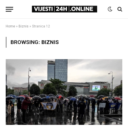
Home
»
Biznis
»
Stranica 12
BROWSING:
BIZNIS