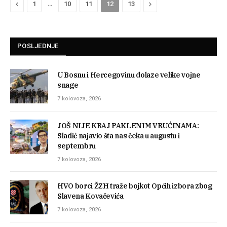
Previous
…
Next
1
10
11
12
13
POSLJEDNJE
U Bosnu i Hercegovinu dolaze velike vojne
snage
7 kolovoza, 2026
JOŠ NIJE KRAJ PAKLENIM VRUĆINAMA:
Sladić najavio šta nas čeka u augustu i
septembru
7 kolovoza, 2026
HVO borci ŽZH traže bojkot Općih izbora zbog
Slavena Kovačevića
7 kolovoza, 2026