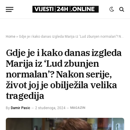
Home
»
Gdje je i kako danas izgleda Marija iz ‘Lud zbunjen normalan’? Nakon serije, život joj je obilježila velika tragedija
Gdje je i kako danas izgleda
Marija iz ‘Lud zbunjen
normalan’? Nakon serije,
život joj je obilježila velika
tragedija
By
Damir Pasic
2 studenoga, 2024
MAGAZIN