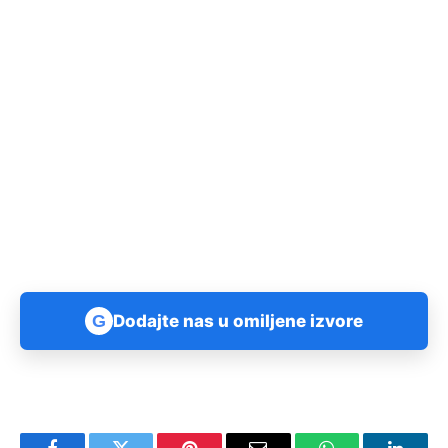
G
Dodajte nas u omiljene izvore