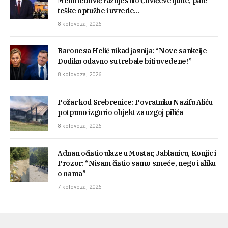
Mehmedović razbjesnio Čovićeve ljude, pale
teške optužbe i uvrede…
8 kolovoza, 2026
Baronesa Helić nikad jasnija: “Nove sankcije
Dodiku odavno su trebale biti uvedene!”
8 kolovoza, 2026
Požar kod Srebrenice: Povratniku Nazifu Aliću
potpuno izgorio objekt za uzgoj pilića
8 kolovoza, 2026
Adnan očistio ulaze u Mostar, Jablanicu, Konjic i
Prozor: “Nisam čistio samo smeće, nego i sliku
o nama”
7 kolovoza, 2026