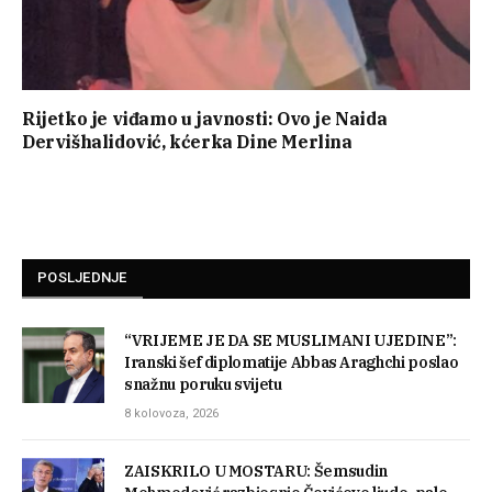
Rijetko je viđamo u javnosti: Ovo je Naida
Dervišhalidović, kćerka Dine Merlina
POSLJEDNJE
“VRIJEME JE DA SE MUSLIMANI UJEDINE”:
Iranski šef diplomatije Abbas Araghchi poslao
snažnu poruku svijetu
8 kolovoza, 2026
ZAISKRILO U MOSTARU: Šemsudin