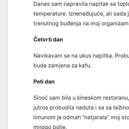
Danas sam napravila napitak sa to
temperature. Iznenađujuće, ali sada j
trenutnog buđenja na moj organizam.
Četvrti dan
Navikavam se na ukus napitka. Probu
bude zamjena za kafu.
Peti dan
Sinoć sam bila u kineskom restoranu
jutros probudila naduta i sa sa težin
limunom je odmah “natjerala” moj st
mnogo bolje.