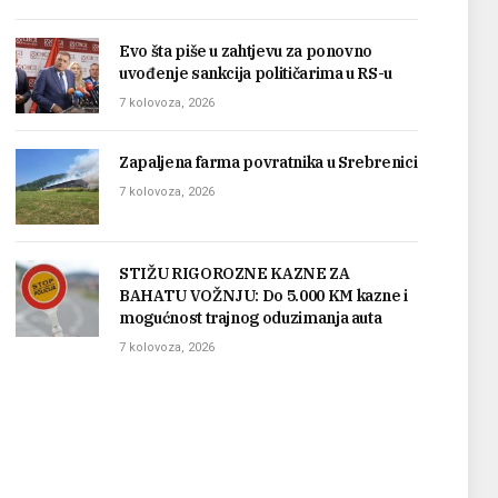
Evo šta piše u zahtjevu za ponovno
uvođenje sankcija političarima u RS-u
7 kolovoza, 2026
Zapaljena farma povratnika u Srebrenici
7 kolovoza, 2026
STIŽU RIGOROZNE KAZNE ZA
BAHATU VOŽNJU: Do 5.000 KM kazne i
mogućnost trajnog oduzimanja auta
7 kolovoza, 2026