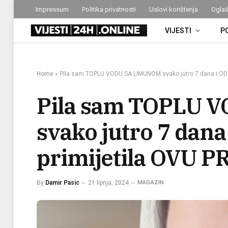
Impressum
Politika privatnosti
Uslovi korištenja
Oglaš
VIJESTI
P
Home
»
Pila sam TOPLU VODU SA LIMUNOM svako jutro 7 dana i O
Pila sam TOPLU 
svako jutro 7 dan
primijetila OVU 
By
Damir Pasic
21 lipnja, 2024
MAGAZIN