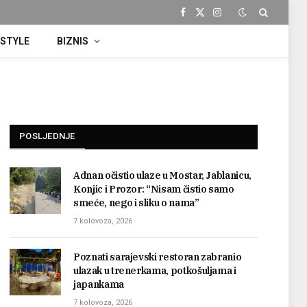
Facebook
X
Instagram
(Twitter)
ESTYLE
BIZNIS
POSLJEDNJE
Adnan očistio ulaze u Mostar, Jablanicu,
Konjic i Prozor: “Nisam čistio samo
smeće, nego i sliku o nama”
7 kolovoza, 2026
Poznati sarajevski restoran zabranio
ulazak u trenerkama, potkošuljama i
japankama
7 kolovoza, 2026