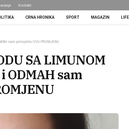
avanje
Kontakt
OLITIKA
CRNA HRONIKA
SPORT
MAGAZIN
LIF
DMAH sam primijetila OVU PROMJENU
VODU SA LIMUNOM
a i ODMAH sam
PROMJENU