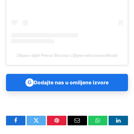
Objavu dijeli Pierce Brosnan (@piercebrosnanofficial)
G
Dodajte nas u omiljene izvore
Facebook
Twitter
Pinterest
Email
WhatsApp
Linked