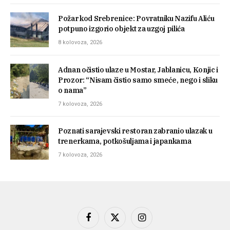
Požar kod Srebrenice: Povratniku Nazifu Aliću
potpuno izgorio objekt za uzgoj pilića
8 kolovoza, 2026
Adnan očistio ulaze u Mostar, Jablanicu, Konjic i
Prozor: “Nisam čistio samo smeće, nego i sliku
o nama”
7 kolovoza, 2026
Poznati sarajevski restoran zabranio ulazak u
trenerkama, potkošuljama i japankama
7 kolovoza, 2026
Facebook
X
Instagram