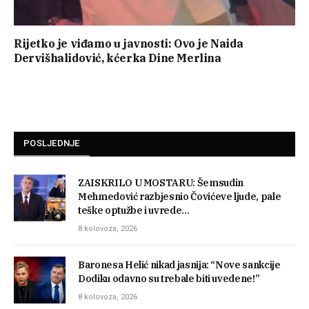
Rijetko je viđamo u javnosti: Ovo je Naida
Dervišhalidović, kćerka Dine Merlina
POSLJEDNJE
ZAISKRILO U MOSTARU: Šemsudin
Mehmedović razbjesnio Čovićeve ljude, pale
teške optužbe i uvrede…
8 kolovoza, 2026
Baronesa Helić nikad jasnija: “Nove sankcije
Dodiku odavno su trebale biti uvedene!”
8 kolovoza, 2026