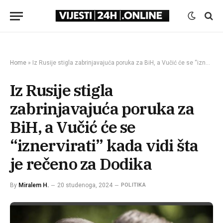
Home
»
Iz Rusije stigla zabrinjavajuća poruka za BiH, a Vučić će se “iznervirati” kada vidi šta je rečeno za Dodika
Iz Rusije stigla
zabrinjavajuća poruka za
BiH, a Vučić će se
“iznervirati” kada vidi šta
je rečeno za Dodika
By
Miralem H.
20 studenoga, 2024
POLITIKA