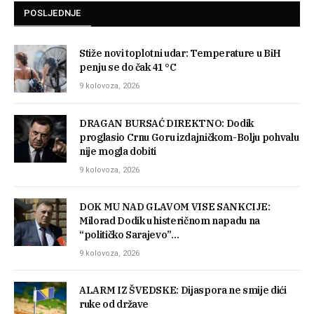
POSLJEDNJE
Stiže novi toplotni udar: Temperature u BiH
penju se do čak 41 °C
9 kolovoza, 2026
DRAGAN BURSAĆ DIREKTNO: Dodik
proglasio Crnu Goru izdajničkom-Bolju pohvalu
nije mogla dobiti
9 kolovoza, 2026
DOK MU NAD GLAVOM VISE SANKCIJE:
Milorad Dodik u histeričnom napadu na
“političko Sarajevo”…
9 kolovoza, 2026
ALARM IZ ŠVEDSKE: Dijaspora ne smije dići
ruke od države