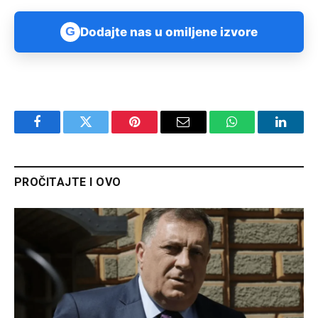
G
Dodajte nas u omiljene izvore
Facebook
Twitter
Pinterest
Email
WhatsApp
Linked
PROČITAJTE I OVO