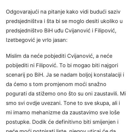
Odgovarajući na pitanje kako vidi budući saziv
predsjedništva i šta bi se moglo desiti ukoliko u
predsjedništvo BiH uđu Cvijanović i Filipović,
Izetbegović je vrlo jasan:
Mislim da neće pobjediti Cvijanović, a neće
pobijediti ni Filipović. To bi mogao biti najgori
scenarij po BiH. Ja se nadam boljoj konstalaciji i
da ćemo s tom promjenom moći snažno
pogurati da stižemo ono što su oni zaustavili. Mi
smo svi ovdje uvezani. Tone to sve skupa, ali i
mi imamo mehanizme da zaustavimo sve loše
postupke. Dodik će definitivno biti smijenjen i
neće moći potpisati liste, njegov uticaj će da