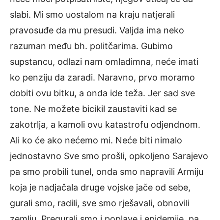
slabi. Mi smo uostalom na kraju natjerali
pravosuđe da mu presudi. Valjda ima neko
razuman među bh. politčarima. Gubimo
supstancu, odlazi nam omladimna, neće imati
ko penziju da zaradi. Naravno, prvo moramo
dobiti ovu bitku, a onda ide teža. Jer sad sve
tone. Ne možete bicikil zaustaviti kad se
zakotrlja, a kamoli ovu katastrofu odjendnom.
Ali ko će ako nećemo mi. Neće biti nimalo
jednostavno Sve smo prošli, opkoljeno Sarajevo
pa smo probili tunel, onda smo napravili Armiju
koja je nadjačala druge vojske jače od sebe,
gurali smo, radili, sve smo rješavali, obnovili
zemlju. Pregurali smo i poplave i epidemije, pa