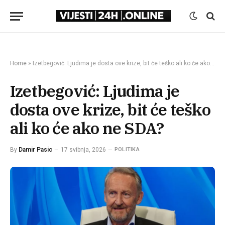
Home
»
Izetbegović: Ljudima je dosta ove krize, bit će teško ali ko će ako ne SDA?
Izetbegović: Ljudima je
dosta ove krize, bit će teško
ali ko će ako ne SDA?
By
Damir Pasic
17 svibnja, 2026
POLITIKA