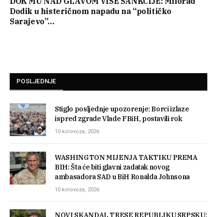
DOK MU NAD GLAVOM VISE SANKCIJE: Milorad
Dodik u histeričnom napadu na “političko
Sarajevo”…
POSLJEDNJE
Stiglo posljednje upozorenje: Borci izlaze
ispred zgrade Vlade FBiH, postavili rok
10 kolovoza, 2026
WASHINGTON MIJENJA TAKTIKU PREMA
BIH: Šta će biti glavni zadatak novog
ambasadora SAD u BiH Ronalda Johnsona
10 kolovoza, 2026
NOVI SKANDAL TRESE REPUBLIKU SRPSKU: