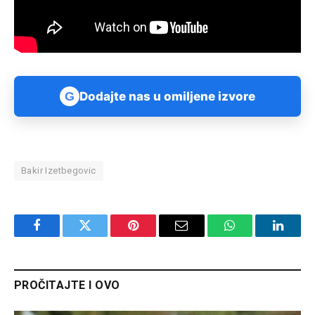
G
Dodajte nas u omiljene izvore
Bakir Izetbegovic
Facebook
Twitter
Pinterest
Email
WhatsApp
Linked
PROČITAJTE I OVO