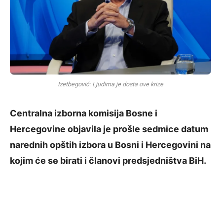
Izetbegović: Ljudima je dosta ove krize
Centralna izborna komisija Bosne i
Hercegovine objavila je prošle sedmice datum
narednih opštih izbora u Bosni i Hercegovini na
kojim će se birati i članovi predsjedništva BiH.