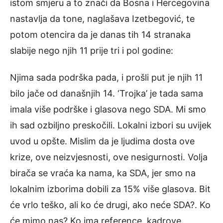
istom smjeru a to znači da Bosna i Hercegovina
nastavlja da tone, naglašava Izetbegović, te
potom otencira da je danas tih 14 stranaka
slabije nego njih 11 prije tri i pol godine:
Njima sada podrška pada, i prošli put je njih 11
bilo jače od današnjih 14. ‘Trojka’ je tada sama
imala više podrške i glasova nego SDA. Mi smo
ih sad ozbiljno preskočili. Lokalni izbori su uvijek
uvod u opšte. Mislim da je ljudima dosta ove
krize, ove neizvjesnosti, ove nesigurnosti. Volja
birača se vraća ka nama, ka SDA, jer smo na
lokalnim izborima dobili za 15% više glasova. Bit
će vrlo teško, ali ko će drugi, ako neće SDA?. Ko
će mimo nas? Ko ima reference, kadrove,