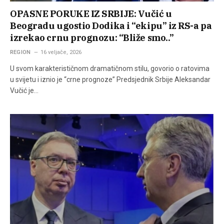
OPASNE PORUKE IZ SRBIJE: Vučić u
Beogradu ugostio Dodika i “ekipu” iz RS-a pa
izrekao crnu prognozu: “Bliže smo..”
REGION
16 veljače, 2026
U svom karakterističnom dramatičnom stilu, govorio o ratovima
u svijetu i iznio je “crne prognoze” Predsjednik Srbije Aleksandar
Vučić je…