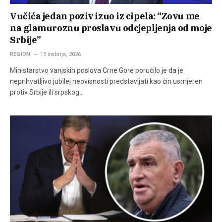
Vučića jedan poziv izuo iz cipela: “Zovu me
na glamuroznu proslavu odcjepljenja od moje
Srbije”
REGION
15 svibnja, 2026
Ministarstvo vanjskih poslova Crne Gore poručilo je da je
neprihvatljivo jubilej neovisnosti predstavljati kao čin usmjeren
protiv Srbije ili srpskog…