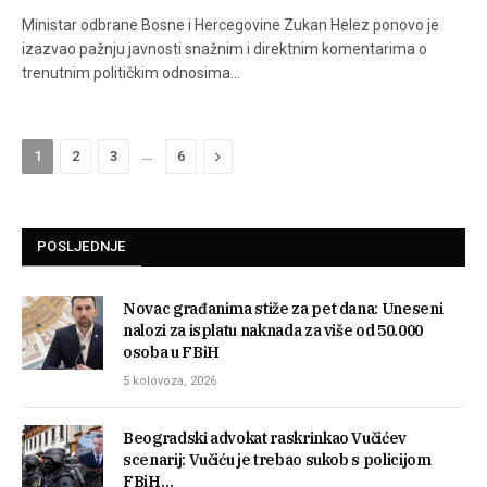
Ministar odbrane Bosne i Hercegovine Zukan Helez ponovo je
izazvao pažnju javnosti snažnim i direktnim komentarima o
trenutnim političkim odnosima…
…
Next
1
2
3
6
POSLJEDNJE
Novac građanima stiže za pet dana: Uneseni
nalozi za isplatu naknada za više od 50.000
osoba u FBiH
5 kolovoza, 2026
Beogradski advokat raskrinkao Vučićev
scenarij: Vučiću je trebao sukob s policijom
FBiH…