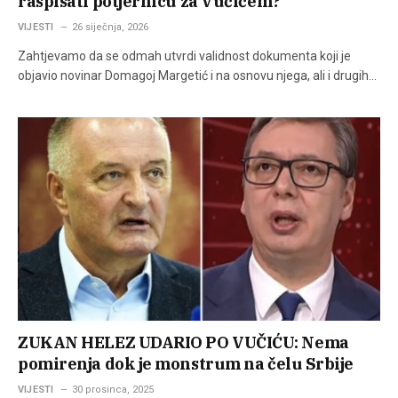
raspisati potjernicu za Vučićem?
VIJESTI
26 siječnja, 2026
Zahtjevamo da se odmah utvrdi validnost dokumenta koji je
objavio novinar Domagoj Margetić i na osnovu njega, ali i drugih…
ZUKAN HELEZ UDARIO PO VUČIĆU: Nema
pomirenja dok je monstrum na čelu Srbije
VIJESTI
30 prosinca, 2025