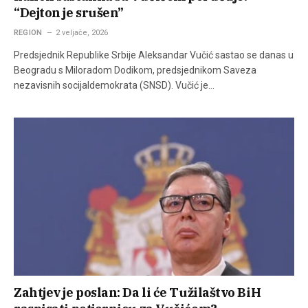
“Dejton je srušen”
REGION
2 veljače, 2026
Predsjednik Republike Srbije Aleksandar Vučić sastao se danas u
Beogradu s Miloradom Dodikom, predsjednikom Saveza
nezavisnih socijaldemokrata (SNSD). Vučić je…
Zahtjev je poslan: Da li će Tužilaštvo BiH