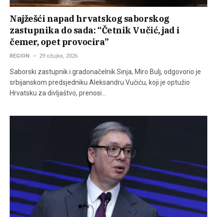
Najžešći napad hrvatskog saborskog
zastupnika do sada: “Četnik Vučić, jad i
čemer, opet provocira”
REGION
29 ožujka, 2026
Saborski zastupnik i gradonačelnik Sinja, Miro Bulj, odgovorio je
srbijanskom predsjedniku Aleksandru Vučiću, koji je optužio
Hrvatsku za divljaštvo, prenosi…