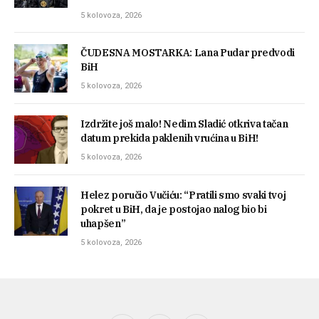
5 kolovoza, 2026
ČUDESNA MOSTARKA: Lana Pudar predvodi
BiH
5 kolovoza, 2026
Izdržite još malo! Nedim Sladić otkriva tačan
datum prekida paklenih vrućina u BiH!
5 kolovoza, 2026
Helez poručio Vučiću: “Pratili smo svaki tvoj
pokret u BiH, da je postojao nalog bio bi
uhapšen”
5 kolovoza, 2026