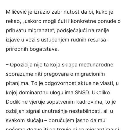
Miličević je izrazio zabrinutost da bi, kako je
rekao, „uskoro mogli čuti i konkretne ponude o
prihvatu migranata“, podsjećajući na ranije
izjave u vezi s ustupanjem rudnih resursa i
prirodnih bogatstava.
– Opozicija nije ta koja sklapa međunarodne
sporazume niti pregovara o migracionim
pitanjima. To je odgovornost aktuelne vlasti, u
kojoj dominantnu ulogu ima SNSD. Ukoliko
Dodik ne vjeruje sopstvenim kadrovima, to je
ozbiljan signal unutrašnje nestabilnosti, ali u
svakom slučaju – poručujem jasno da mu
nećemo dozvoliti da trguje ni sa migrantima ni