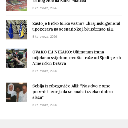
ratnog zločina Ratka Mladića
8 kolovoza, 2026
Zašto je Brčko toliko važno? Ukrajinski general
upozorava na scenario koji bi uzdrmao BiH
8 kolovoza, 2026
OVAKO ILI NIKAKO: Ultimatum Irana
odjeknuo svijetom, evo šta traže od Sjedinjenih
Američkih Država
8 kolovoza, 2026
Sebija Izetbegović o Aliji: “Nas dvoje smo
potvrdili teoriju da se snaha i svekar dobro
slažu“
8 kolovoza, 2026