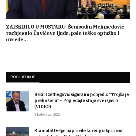
ZAISKRILO U MOSTARU: Šemsudin Mehmedović
razbjesnio Čovićeve ljude, pale teške optužbe i
uvrede…
POSLJEDNJE
Bakir Izetbegović siguran u pobjedu: “Trojka je
prekrižena” – Pogledajte šta je sve izjavio
(VIDEO)
8 kolovoza, 2026
Sramota! Delije napravile koreografiju u čast