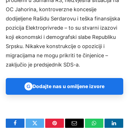
problemi u Šumama RS, neizvjesna situacija na
OC Jahorina, kontroverzne koncesije
dodijeljene Rašidu Serdarovu i teška finansijska
pozicija Elektroprivrede – to su stvarni izazovi
koji ekonomski i demografski slabe Republiku
Srpsku. Nikakve konstrukcije o opoziciji i
migracijama ne mogu prikriti te činjenice –
zaključio je predsjednik SDS-a.
G
Dodajte nas u omiljene izvore
Facebook
Twitter
Pinterest
Email
WhatsApp
Linked