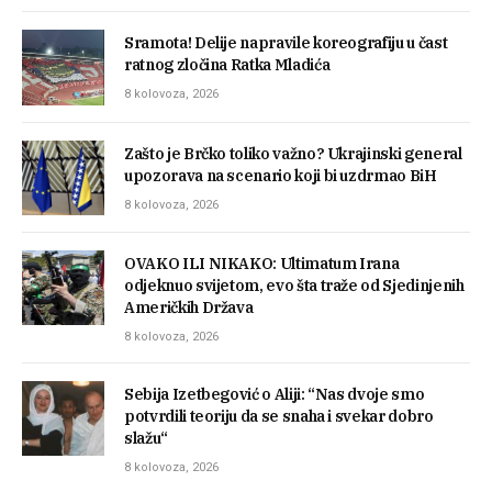
Sramota! Delije napravile koreografiju u čast
ratnog zločina Ratka Mladića
8 kolovoza, 2026
Zašto je Brčko toliko važno? Ukrajinski general
upozorava na scenario koji bi uzdrmao BiH
8 kolovoza, 2026
OVAKO ILI NIKAKO: Ultimatum Irana
odjeknuo svijetom, evo šta traže od Sjedinjenih
Američkih Država
8 kolovoza, 2026
Sebija Izetbegović o Aliji: “Nas dvoje smo
potvrdili teoriju da se snaha i svekar dobro
slažu“
8 kolovoza, 2026