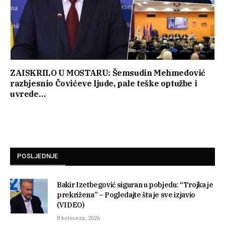
ZAISKRILO U MOSTARU: Šemsudin Mehmedović
razbjesnio Čovićeve ljude, pale teške optužbe i
uvrede…
POSLJEDNJE
Bakir Izetbegović siguran u pobjedu: “Trojka je
prekrižena” – Pogledajte šta je sve izjavio
(VIDEO)
8 kolovoza, 2026