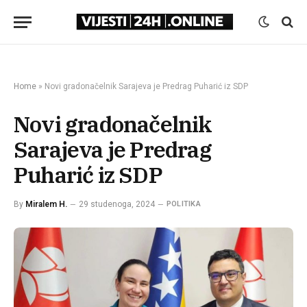
Home
»
Novi gradonačelnik Sarajeva je Predrag Puharić iz SDP
Novi gradonačelnik
Sarajeva je Predrag
Puharić iz SDP
By
Miralem H.
29 studenoga, 2024
POLITIKA