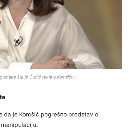
dajte šta je Ćudić rekla o Komšiću..
te
je da je Komšić pogrešno predstavio
u manipulaciju.