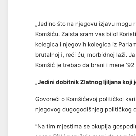
„Jedino što na njegovu izjavu mogu r
Komšiću. Zaista sram vas bilo! Korist
kolegica i njegovih kolegica iz Parl
brutalnoj i, reći ću, morbidnoj laži. 
Komšić je trebao da brani i mene ‘92-
„Jedini dobitnik Zlatnog ljiljana koji
Govoreći o Komšićevoj političkoj karije
njegovog dugogodišnjeg političkog d
“Na tim mjestima se okuplja gospodi