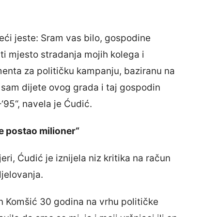
eći jeste: Sram vas bilo, gospodine
iti mjesto stradanja mojih kolega i
amenta za političku kampanju, baziranu na
Ja sam dijete ovog grada i taj gospodin
‘95“, navela je Ćudić.
 je postao milioner“
ri, Ćudić je iznijela niz kritika na račun
jelovanja.
n Komšić 30 godina na vrhu političke