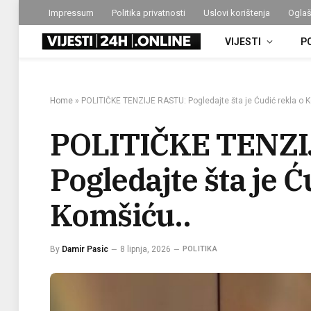
Impressum
Politika privatnosti
Uslovi korištenja
Oglaš
VIJESTI
P
Home
»
POLITIČKE TENZIJE RASTU: Pogledajte šta je Ćudić rekla o K
POLITIČKE TENZI
Pogledajte šta je Ć
Komšiću..
By
Damir Pasic
8 lipnja, 2026
POLITIKA