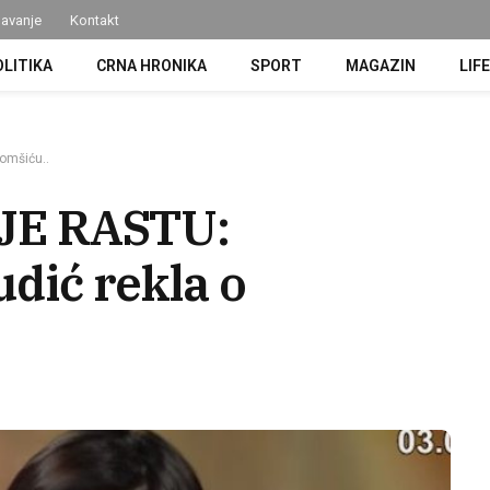
avanje
Kontakt
OLITIKA
CRNA HRONIKA
SPORT
MAGAZIN
LIF
omšiću..
JE RASTU:
udić rekla o