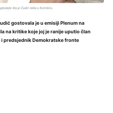
edajte šta je Ćudić rekla o Komšiću..
dić gostovala je u emisiji Plenum na
la na kritike koje joj je ranije uputio član
 i predsjednik Demokratske fronte