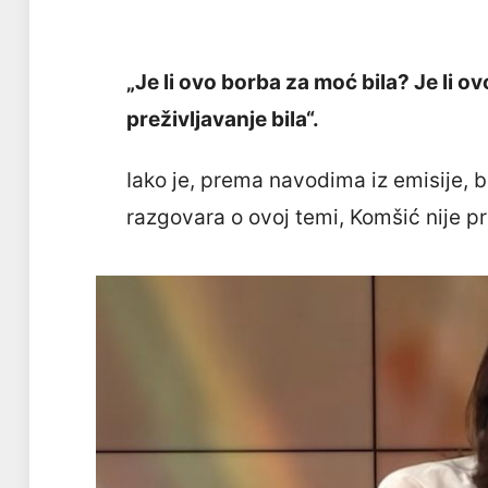
„Je li ovo borba za moć bila? Je li ov
preživljavanje bila“.
Iako je, prema navodima iz emisije, b
razgovara o ovoj temi, Komšić nije pr