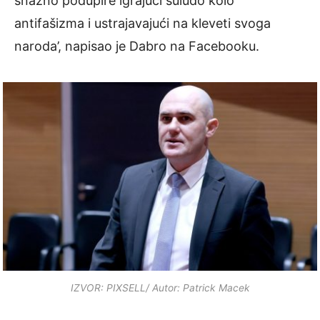
snažno podupire igrajući suludo kolo
antifašizma i ustrajavajući na kleveti svoga
naroda’, napisao je Dabro na Facebooku.
IZVOR: PIXSELL/ Autor: Patrick Macek