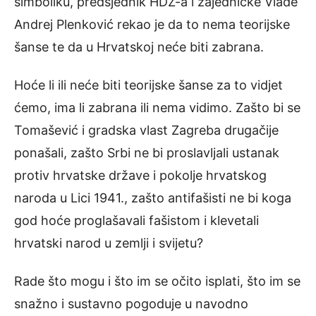
simboliku, predsjednik HDZ-a i zajedničke Vlade
Andrej Plenković rekao je da to nema teorijske
šanse te da u Hrvatskoj neće biti zabrana.
Hoće li ili neće biti teorijske šanse za to vidjet
ćemo, ima li zabrana ili nema vidimo. Zašto bi se
Tomašević i gradska vlast Zagreba drugačije
ponašali, zašto Srbi ne bi proslavljali ustanak
protiv hrvatske države i pokolje hrvatskog
naroda u Lici 1941., zašto antifašisti ne bi koga
god hoće proglašavali fašistom i klevetali
hrvatski narod u zemlji i svijetu?
Rade što mogu i što im se očito isplati, što im se
snažno i sustavno pogoduje u navodno