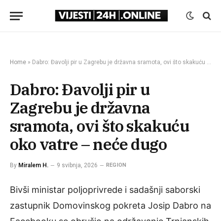
Home
»
Dabro: Đavolji pir u Zagrebu je državna sramota, ovi što skakuću oko vatre – neće dugo
Dabro: Đavolji pir u
Zagrebu je državna
sramota, ovi što skakuću
oko vatre – neće dugo
By
Miralem H.
9 svibnja, 2026
REGION
Bivši ministar poljoprivrede i sadašnji saborski
zastupnik Domovinskog pokreta Josip Dabro na