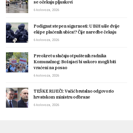
se očekuju pljuskovi
6 kolovoza, 2026
Podignut stepen sigurnosti: U BiH ušle dvije
ekipe plaćenih ubica!? Čije naredbe čekaju
6 kolovoza, 2026
Preokret u slučaju otpuštenih radnika
Komunalnog: Bošnjaci bi uskoro mogli biti
vraćeni na posao
6 kolovoza, 2026
TEŠKE RIJEČI: Vučić brutalno odgovorio
hrvatskom ministru odbrane
6 kolovoza, 2026