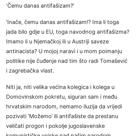
‘Čemu danas antifašizam?’
‘Inače, čemu danas antifašizam!? Ima li toga
jada bilo gdje u EU, toga navodnog antifašizma?
Imamo li u Njemačkoj ili u Austriji saveze
antinacista? U mojoj naravi i u mom poimanju
politike nije čuđenje nad tim što radi Tomašević
i zagrebačka vlast.
Niti ja, niti velika većina kolegica i kolega u
Domovinskom pokretu, siguran sam i među
hrvatskim narodom, nemamo iluzija da vrijedi
pozivati ‘Možemo’ ili antifašiste da prestanu
veličati progon i pokolje jugoslavenske
komunističke vojske nad našim narodom.