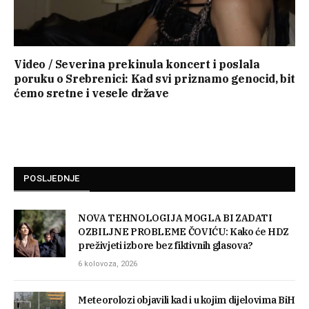
Video / Severina prekinula koncert i poslala
poruku o Srebrenici: Kad svi priznamo genocid, bit
ćemo sretne i vesele države
POSLJEDNJE
NOVA TEHNOLOGIJA MOGLA BI ZADATI
OZBILJNE PROBLEME ČOVIĆU: Kako će HDZ
preživjeti izbore bez fiktivnih glasova?
6 kolovoza, 2026
Meteorolozi objavili kad i u kojim dijelovima BiH